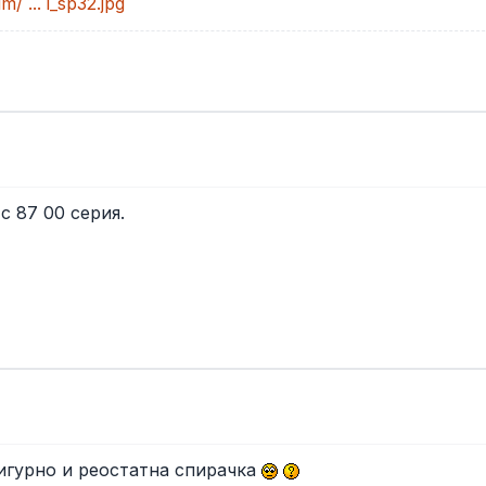
/ ... i_sp32.jpg
с 87 00 серия.
сигурно и реостатна спирачка