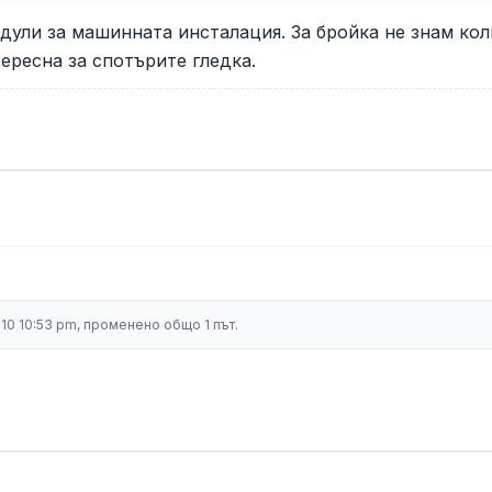
дули за машинната инсталация. За бройка не знам кол
ересна за спотърите гледка.
010 10:53 pm, променено общо 1 път.