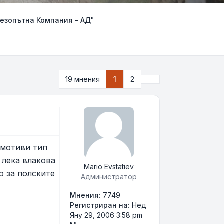
езопътна Компания - АД"
Следваща
19 мнения
1
2
омотиви тип
 лека влакова
Mario Evstatiev
о за полските
Администратор
Мнения:
7749
Регистриран на:
Нед
Яну 29, 2006 3:58 pm