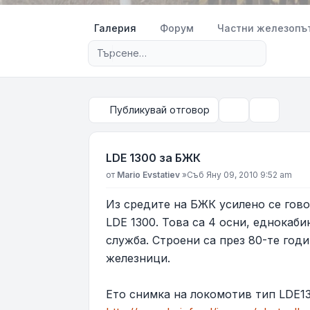
Галерия
Форум
Частни железопътн
Разширено търсене
Публикувай отговор
Инструменти
Търсене
LDE 1300 за БЖК
Мнение
от
Mario Evstatiev
»
Съб Яну 09, 2010 9:52 am
Из средите на БЖК усилено се гово
LDE 1300. Това са 4 осни, еднокаб
служба. Строени са през 80-те год
железници.
Ето снимка на локомотив тип LDE13