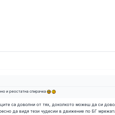
урно и реостатна спирачка
яците са доволни от тях, доколкото можеш да си дово
ресно да видя тези чудесии в движение по БГ мрежат