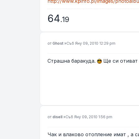
http://www.kpinfo.pl/images/photoalbum
64
.19
Мнение
от
Ghost
»
Съб Яну 09, 2010 12:29 pm
Страшна баракуда.
Ще си отиват 
Мнение
от
disell
»
Съб Яну 09, 2010 1:56 pm
Чак и влаково отопление имат , а 