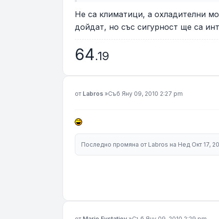
Не са климатици, а охладителни мо
дойдат, но със сигурност ще са инт
64
.19
Мнение
от
Labros
»
Съб Яну 09, 2010 2:27 pm
Последно промяна от
Labros
на Нед Окт 17, 2
Мнение
от
Mario Evstatiev
»
Съб Яну 09, 2010 2:29 pm