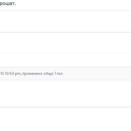
трошат.
010 10:54 pm, променено общо 1 път.