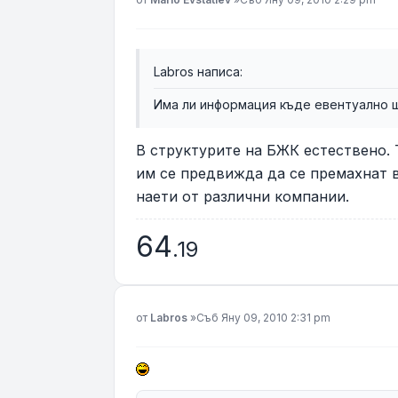
Labros написа:
Има ли информация къде евентуално
В структурите на БЖК естествено. 
им се предвижда да се премахнат вс
наети от различни компании.
64
.19
Мнение
от
Labros
»
Съб Яну 09, 2010 2:31 pm