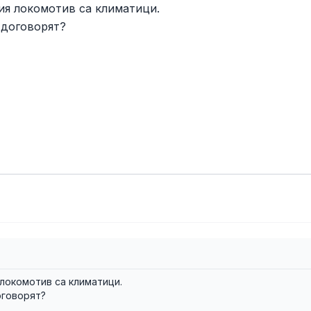
ия локомотив са климатици.
 договорят?
 локомотив са климатици.
оговорят?