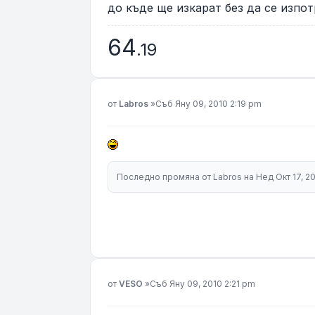
до къде ще изкарат без да се изпо
64
.19
Мнение
от
Labros
»
Съб Яну 09, 2010 2:19 pm
Последно промяна от
Labros
на Нед Окт 17, 2
Мнение
от
VESO
»
Съб Яну 09, 2010 2:21 pm