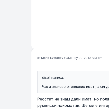
Мнение
от
Mario Evstatiev
»
Съб Яну 09, 2010 2:13 pm
disell написа:
Чак и влаково отопление имат , а сиг
Реостат не знам дали имат, но пол
румънски локомотив. Ще ми е инте