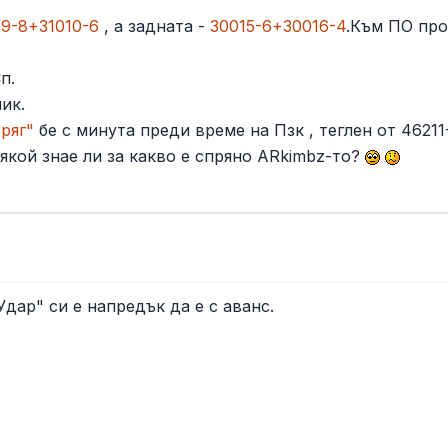
09-8+31010-6
, а задната -
30015-6+30016-4
.Към ПО пр
п.
ик.
бряг"
бе с минута преди време на Пзк , теглен от 46211
якой знае ли за какво е спряно ARkimbz-то?
Удар" си е напредък да е с аванс.