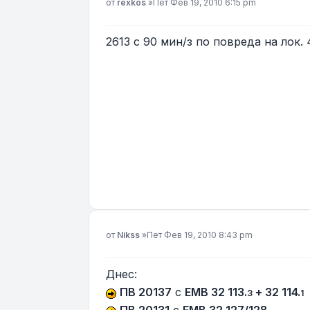
Мнение
от
rexkos
»
Пет Фев 19, 2010 6:15 pm
2613 с 90 мин/з по повреда на лок.
Мнение
от
Nikss
»
Пет Фев 19, 2010 8:43 pm
Днес:
ПВ 20137
с
ЕМВ 32 113.
+ 32 114.
3
1