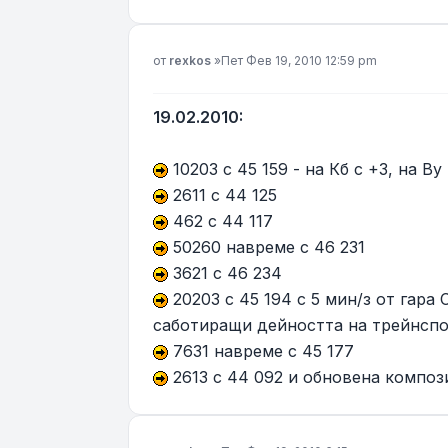
Мнение
от
rexkos
»
Пет Фев 19, 2010 12:59 pm
19.02.2010:
10203 с 45 159 - на Кб с +3, на Ву
2611 с 44 125
462 с 44 117
50260 навреме с 46 231
3621 с 46 234
20203 с 45 194 с 5 мин/з от гара
саботиращи дейността на трейнспо
7631 навреме с 45 177
2613 с 44 092 и обновена композ