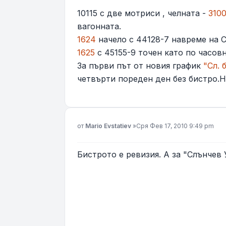
10115 с две мотриси , челната -
310
вагонната.
1624
начело с 44128-7 навреме на С
1625
с 45155-9 точен като по часовн
За първи път от новия график
"Сл. 
четвърти пореден ден без бистро.Н
Мнение
от
Mario Evstatiev
»
Сря Фев 17, 2010 9:49 pm
Бистрото е ревизия. А за "Слънчев 