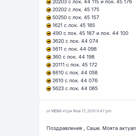
20203 с лок. 44 115 и лок. 45 176
20202 с лок. 45 175
50250 с лок. 45 157
1621 с лок. 45 185
490 с лок. 45 187 и лок. 44 100
3620 с лок. 44 074
5611 с лок. 44 098
360 с лок. 44 198
20111 с лок. 45 172
8610 с лок. 44 058
2610 с лок. 44 076
5623 с лок. 44 085
Мнение
от
VESO
»
Сря Фев 17, 2010 9:47 pm
Поздравления , Саше. Моята актуал