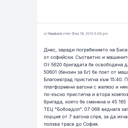
Мнение
от
Naskoni
»
Чет Фев 18, 2010 5:09 pm
Днес, заради погребението на Бис
от софийски. Съответно и машинит
От 5620 бригадата бе освободена да
50601 (бензин за Бг) бе поет от ма
Благоевград пристигна към 15:40.
платформени вагони с желязо и няко
по-късно пристигна и втора композ
бригада, която бе сменена и 45 16
ТЕЦ "Бобовдол". 07 068 веднага за
порция от 7 вагона спря, за да изча
ползва трасе до София.