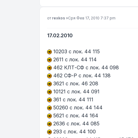
Мнение
от
rexkos
»
Сря Фев 17, 2010 7:37 pm
17.02.2010
10203 с лок. 44 115
2611 с лок. 44 114
462 КЛТ-СФ с лок. 44 098
462 СФ-Р с лок. 44 138
3621 с лок. 46 208
10121 с лок. 44 091
361 с лок. 44 111
50260 с лок. 44 144
5621 с лок. 44 164
2636 с лок. 44 085
293 с лок. 44 100