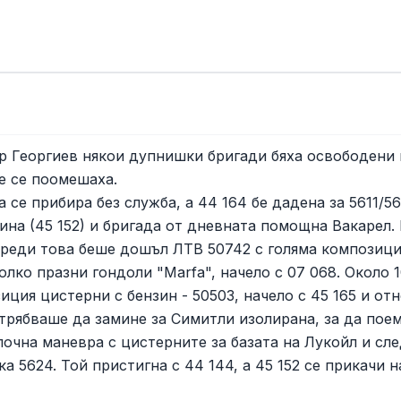
ер Георгиев някои дупнишки бригади бяха освободени 
е се поомешаха.
 се прибира без служба, а 44 164 бе дадена за 5611/5
шина (45 152) и бригада от дневната помощна Вакарел.
 Преди това беше дошъл ЛТВ 50742 с голяма композиц
лко празни гондоли "Marfa", начело с 07 068. Около 
иция цистерни с бензин - 50503, начело с 45 165 и от
5 трябваше да замине за Симитли изолирана, за да пое
почна маневра с цистерните за базата на Лукойл и сл
ка 5624. Той пристигна с 44 144, а 45 152 се прикачи н