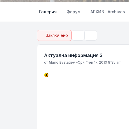
Галерия
Форум
АРХИВ | Archives
Заключено
Инструменти
Търсене
Актуална информация 3
Мнение
от
Mario Evstatiev
»
Сря Фев 17, 2010 8:35 am