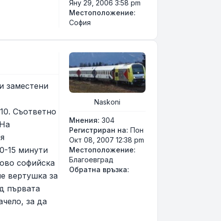
Яну 29, 2006 3:58 pm
Местоположение:
София
и заместени
Naskoni
610. Съответно
Мнения:
304
 На
Регистриран на:
Пон
ия
Окт 08, 2007 12:38 pm
10-15 минути
Местоположение:
Благоевград
ново софийска
Свържи се с Naskoni
Обратна връзка:
ме вертушка за
ед първата
ачело, за да