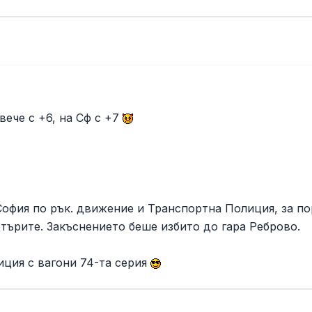
 вече с +6, на Сф с +7
 София по рък. движение и Транспортна Полиция, за п
търите. Закъснението беше избито до гара Реброво.
иция с вагони 74-та серия