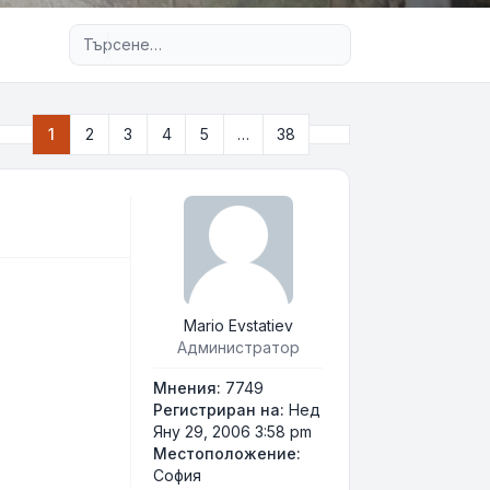
Разширено търсене
Следваща
1
2
3
4
5
…
38
Страница
1
от
38
Mario Evstatiev
Администратор
Мнения:
7749
Регистриран на:
Нед
Яну 29, 2006 3:58 pm
Местоположение:
София