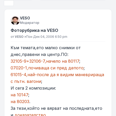
Следваща
VESO
Модератор
Фоторубрика на VESO
Мнение
от
VESO
»
Пон Дек 04, 2006 6:50 pm
Kъм темата,ето малко снимки от
днес,правени на центр.ПО:
32105-9+32106-7,начело на 80117
;
07020-1,почиваща си пред депото
;
61015-4,най-после да я видим маневрираща
с пътн. вагони
;
И сега 2 композиции:
на 10147
;
на 80203
.
За тези,който не вярват на последната,ето
и
доказателство
.