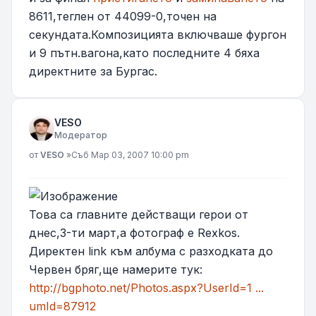
8611,теглен от 44099-0,точен на
секундата.Композицията включваше фургон
и 9 пътн.вагона,като последните 4 бяха
директните за Бургас.
VESO
Модератор
Мнение
от
VESO
»
Съб Мар 03, 2007 10:00 pm
Това са главните действащи герои от
днес,3-ти март,а фотограф е Rexkos.
Директен link към албума с разходката до
Червен бряг,ще намерите тук:
http://bgphoto.net/Photos.aspx?UserId=1 ...
umId=87912