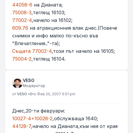
44058-6
на Дианата;
75008-3
,теглещ 16103;
77002-4
,начело на 16102;
609.76
на атракционния влак днес.(Повече
снимки и инфо малко по-късно във
"Впечатления.."-та);
Същата 77002-4
,този път начело на 16105;
75004-2
,теглещ 16104.
VESO
Модератор
Мнение
от
VESO
»
Вто Фев 20, 2007 6:51 pm
Днес,20-ти февруари:
10027-4+10028-2
,обслужваща 1640;
44128-7
,начело на Дианата,към нея от края