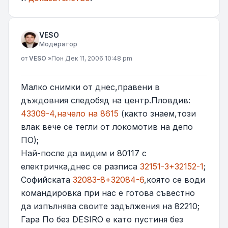
VESO
Модератор
Мнение
от
VESO
»
Пон Дек 11, 2006 10:48 pm
Малко снимки от днес,правени в
дъждовния следобяд на центр.Пловдив:
43309-4,начело на 8615
(както знаем,този
влак вече се тегли от локомотив на депо
ПО);
Най-после да видим и 80117 с
електричка,днес се разписа
32151-3+32152-1
;
Софийската
32083-8+32084-6
,която се води
командировка при нас е готова съвестно
да изпълнява своите задължения на 82210;
Гара По без DESIRO е като пустиня без