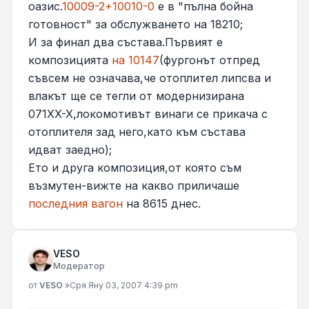
оазис.
10009-2+10010-0
е в "пълна бойна
готовност" за обслужването на 18210;
И за финал два състава.Първият е
композицията
на 10147
(фургонът отпред
съвсем не означава,че отоплител липсва и
влакът ще се тегли от модернизирана
071XX-X,локомотивът винаги се прикача с
отоплителя зад него,като към състава
идват заедно);
Ето и друга композиция,от която съм
възмутен-вижте на какво приличаше
последния вагон
на 8615 днес.
VESO
Модератор
Мнение
от
VESO
»
Сря Яну 03, 2007 4:39 pm