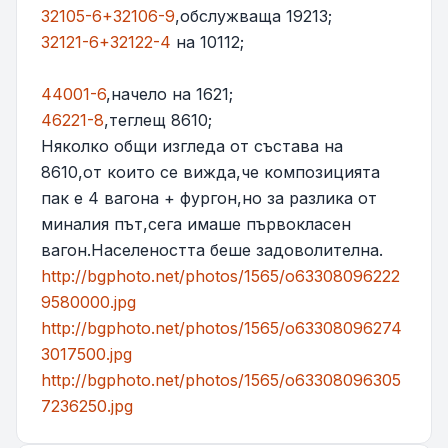
32105-6+32106-9
,обслужваща 19213;
32121-6+32122-4
на 10112;
44001-6
,начело на 1621;
46221-8
,теглещ 8610;
Няколко общи изгледа от състава на
8610,от които се вижда,че композицията
пак е 4 вагона + фургон,но за разлика от
миналия път,сега имаше първокласен
вагон.Населеността беше задоволителна.
http://bgphoto.net/photos/1565/o63308096222
9580000.jpg
http://bgphoto.net/photos/1565/o63308096274
3017500.jpg
http://bgphoto.net/photos/1565/o63308096305
7236250.jpg