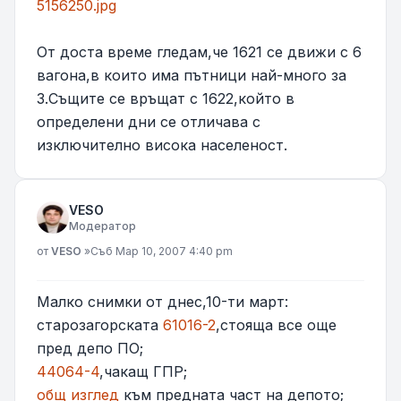
5156250.jpg
От доста време гледам,че 1621 се движи с 6
вагона,в които има пътници най-много за
3.Същите се връщат с 1622,който в
определени дни се отличава с
изключително висока населеност.
VESO
Модератор
Мнение
от
VESO
»
Съб Мар 10, 2007 4:40 pm
Малко снимки от днес,10-ти март:
старозагорската
61016-2
,стояща все още
пред депо ПО;
44064-4
,чакащ ГПР;
общ изглед
към предната част на депото;