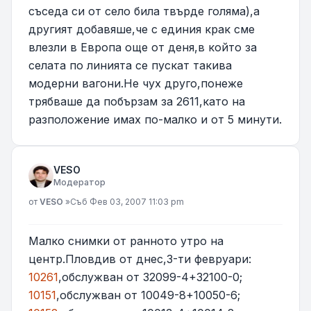
съседа си от село била твърде голяма),а
другият добавяше,че с единия крак сме
влезли в Европа още от деня,в който за
селата по линията се пускат такива
модерни вагони.Не чух друго,понеже
трябваше да побързам за 2611,като на
разположение имах по-малко и от 5 минути.
VESO
Модератор
Мнение
от
VESO
»
Съб Фев 03, 2007 11:03 pm
Малко снимки от ранното утро на
центр.Пловдив от днес,3-ти февруари:
10261
,обслужван от 32099-4+32100-0;
10151
,обслужван от 10049-8+10050-6;