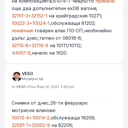
на композицията,61014-7 чевръсто
прикачи
още два допълнителни exDB вагона;
32151-3+32152-1
на крайградския 10271;
10023-3+10024-1
,обслужваща 81202;
локалния
товарен влак ПО-СП,необичайно
дълъг днес,теглен от 06018-6;
32115-8+32116-6
на 10111/10112;
44001-6
,начело на 1620.
VESO
Модератор
Мнение
от
VESO
»
Пон Фев 26, 2007 2:46 pm
Снимки от днес,26-ти февруари:
мотрисни влакове:
10013-4+10014-2
,обслужваща 18206;
32091-1+32092-9
на 82206;