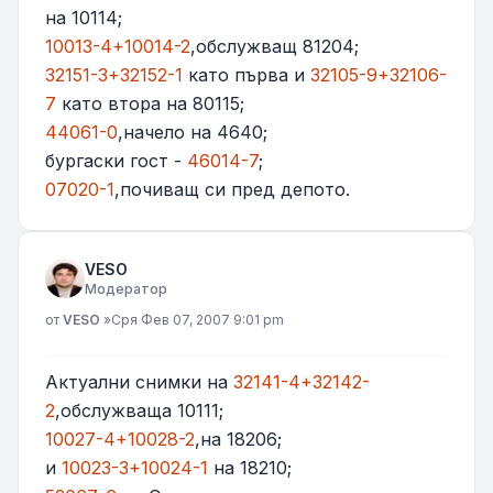
на 10114;
10013-4+10014-2
,обслужващ 81204;
32151-3+32152-1
като първа и
32105-9+32106-
7
като втора на 80115;
44061-0
,начело на 4640;
бургаски гост -
46014-7
;
07020-1
,почиващ си пред депото.
VESO
Модератор
Мнение
от
VESO
»
Сря Фев 07, 2007 9:01 pm
Актуални снимки на
32141-4+32142-
2
,обслужваща 10111;
10027-4+10028-2
,на 18206;
и
10023-3+10024-1
на 18210;