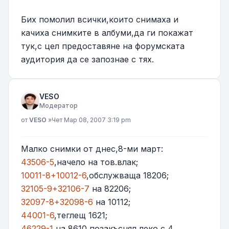
Бих помолил всички,които снимаха и
качиха снимките в албуми,да ги покажат
тук,с цел предоставяне на форумската
аудитория да се запознае с тях.
VESO
Модератор
Мнение
от
VESO
»
Чет Мар 08, 2007 3:19 pm
Малко снимки от днес,8-ми март:
43506-5
,начело на тов.влак;
10011-8+10012-6
,обслужваща 18206;
32105-9+32106-7
на 82206;
32097-8+32098-6
на 10112;
44001-6
,теглещ 1621;
46229-1
на 8610,позакъснял леко с 4