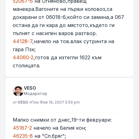
52067-6
на Огняново,правещ
маневра.Вагоните на първи коловоз,са
докарани от 06018-6,който си замина,а 067
остана да ги кара до мястото,където ги
пълнят с насипен варов разтвор.
44128-7
,начело на тов.влак сутринта на
гара Пзк;
44060-2
,готов да изтегли 1622 към
столицата.
VESO
Модератор
Мнение
от
VESO
»
Пон Фев 19, 2007 5:59 pm
Малко снимки от днес,19-ти февруари:
45187-2
начело на Белия кон;
46235-8
на "Сл.бряг";