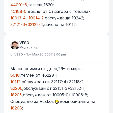
44001-6
,теглещ 1620;
45188-0
,дошъл от Ст.загора с тов.влак;
10013-4+10014-2
,обслужваща 10242;
32121-6+32122-4
,начело на 10112;
VESO
Модератор
Мнение
от
VESO
»
Пон Мар 26, 2007 8:06 pm
Малко снимки от днес,26-ти март:
8610
,теглен от 46229-1;
10112
,обслужван от 32117-4+32118-2;
82206
,обслужван от 32151-3+32152-1;
18205
,обслужван от 10005-0+10006-8;
Специално за Rexkos
композицията на
18208
;