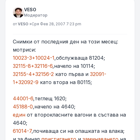
VESO
Модератор
Мнение
от
VESO
»
Сря Фев 28, 2007 7:23 pm
Снимки от последния ден на този месец:
мотриси:
10023-3+10024-1
,обслужваща 81204;
32115-8+32116-6
,начело на 10114;
32155-4+32156-2
като първа и
32091-
1+32092-9
като втора на 80115;
44001-6
,теглещ 1620;
45188-0
,начело на 4640;
един
от второкласните вагони в състава на
4640;
61014-7
,почиваща си на опашката на влака;
и за финал
пристигането
и
заминаването
на