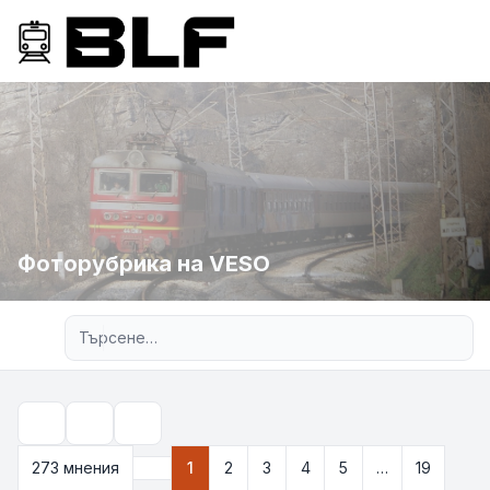
Фоторубрика на VESO
Разширено търсене
Инструменти
Търсене
273 мнения
1
2
3
4
5
…
19
Страница
1
от
19