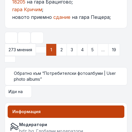
18205
на гара Брацигово;
гара Кричим
;
новото приемно
сдание
на гара Пещера;
Инструменти
Опции за показване и сортиране
273 мнения
1
2
3
4
5
…
19
Страница
1
от
19
Следваща
Обратно към “Потребителски фотоалбуми | User
photo albums”
Иди на
Информация
Модератори
bdz_bg
,
Глобални модератори