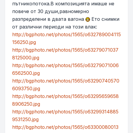
пътникопотока.В композицията имаше не
повече от 30 души,равномерно
разпределени в двата вагона
Ето снимки
от различни периоди на този влак:
http://bgphoto.net/photos/1565/o632789004115
156250.jpg
http://bgphoto.net/photos/1565/o63279071037
8125000.jpg
http://bgphoto.net/photos/1565/o63279071006
6562500.jpg
http://bgphoto.net/photos/1565/o63290740570
6093750.jpg
http://bgphoto.net/photos/1565/o63295659658
8906250.jpg
http://bgphoto.net/photos/1565/o63299314885
9531250.jpg
http://bgphoto.net/photos/1565/o63300080013