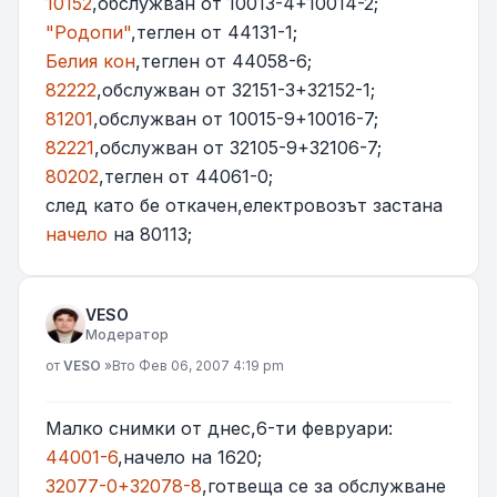
10152
,обслужван от 10013-4+10014-2;
"Родопи"
,теглен от 44131-1;
Белия кон
,теглен от 44058-6;
82222
,обслужван от 32151-3+32152-1;
81201
,обслужван от 10015-9+10016-7;
82221
,обслужван от 32105-9+32106-7;
80202
,теглен от 44061-0;
след като бе откачен,електровозът застана
начело
на 80113;
VESO
Модератор
Мнение
от
VESO
»
Вто Фев 06, 2007 4:19 pm
Малко снимки от днес,6-ти февруари:
44001-6
,начело на 1620;
32077-0+32078-8
,готвеща се за обслужване