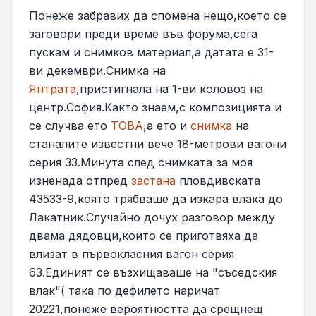
Понеже забравих да спомена нещо,което се
заговори преди време във форума,сега
пускам и снимков материал,а датата е 31-
ви декември.Снимка на
Янтрата
,пристигнала на 1-ви коловоз на
центр.София.Както знаем,с композицията и
се случва ето
ТОВА
,а ето и
снимка
на
станалите известни вече 18-метрови вагони
серия 33.Минута след снимката за моя
изненада отпред
застана
пловдивската
43533-9,която трябваше да изкара влака до
Лакатник.Случайно дочух разговор между
двама дядовци,които се приготвяха да
влизат в първокласния вагон серия
63.Единият се възхищаваше на "съседския
влак"( така по дефилето наричат
20221,понеже вероятността да срещнещ