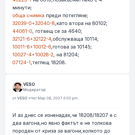
минути;
обща снимка
преди потегляне;
32039-0+32040-8
,като втора на 80102;
44061-0
, готвещ се за 4640;
32121-6+32122-4
,обслужваща 10114;
10011-8+10012-6
,готова за 10145;
10027-4+10028-2
, на 81204;
07124-1
,теглещ 18208.
VESO
Модератор
Мнение
от
VESO
»
Чет Мар 08, 2007 6:50 pm
И аз днес се изненадах,че 18208/18207 е с
два вагона,но явно фактът е не толкова
породен от криза за вагони,колкото до