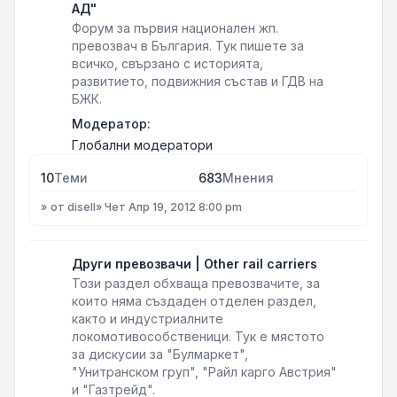
АД"
Форум за първия национален жп.
превозвач в България. Тук пишете за
всичко, свързано с историята,
развитието, подвижния състав и ГДВ на
БЖК.
Модератор:
Глобални модератори
10
Теми
683
Мнения
от
disell
»
Чет Апр 19, 2012 8:00 pm
Други превозвачи | Other rail carriers
Този раздел обхваща превозвачите, за
които няма създаден отделен раздел,
както и индустриалните
локомотивособственици. Тук е мястото
за дискусии за "Булмаркет",
"Унитранском груп", "Райл карго Австрия"
и "Газтрейд".