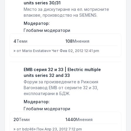
units series 30/31
Място за дискутиране на ел. мотрисните
влакове, производство на SIEMENS.
Модератор:
Глобални модератори
4
Теми
108
Мнения
от
Mario Evstatiev
»
Чет Фев 02, 2012 12:41 pm
ЕМВ серия 32 и 33 | Electric multiple
units series 32 and 33
Форум за произведените в Рижския
Вагонзавод ЕМВ от сериите 32 и 33,
експлоатирани в БДЖ.
Модератор:
Глобални модератори
20
Теми
1440
Мнения
от
bdz46
»
Пон Апр 23, 2012 7:12 pm