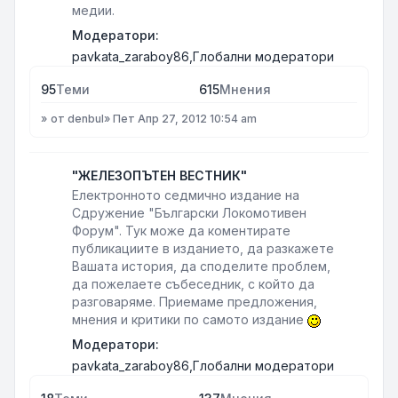
медии.
Модератори:
pavkata_zaraboy86
,
Глобални модератори
95
Теми
615
Мнения
от
denbul
»
Пет Апр 27, 2012 10:54 am
"ЖЕЛЕЗОПЪТЕН ВЕСТНИК"
Електронното седмично издание на
Сдружение "Български Локомотивен
Форум". Тук може да коментирате
публикациите в изданието, да разкажете
Вашата история, да споделите проблем,
да пожелаете събеседник, с който да
разговаряме. Приемаме предложения,
мнения и критики по самото издание
Модератори:
pavkata_zaraboy86
,
Глобални модератори