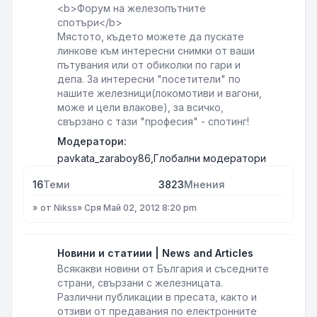
<b>Форум на железопътните
спотъри</b>
Мястото, където можете да пускате
линкове към интересни снимки от ваши
пътувания или от обиколки по гари и
депа. За интересни "посетители" по
нашите железници(локомотиви и вагони,
може и цели влакове), за всичко,
свързано с тази "професия" - спотинг!
Модератори:
pavkata_zaraboy86
,
Глобални модератори
16
Теми
3823
Мнения
от
Nikss
»
Сря Май 02, 2012 8:20 pm
Новини и статиии | News and Articles
Всякакви новини от България и съседните
страни, свързани с железницата.
Различни публикации в пресата, както и
отзиви от предавания по електронните