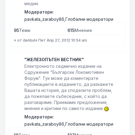
медии.
Модератори:
pavkata_zaraboy86
,
Глобални модератори
95
Теми
615
Мнения
от
denbul
»
Пет Апр 27, 2012 10:54 am
"ЖЕЛЕЗОПЪТЕН ВЕСТНИК"
Електронното седмично издание на
Сдружение "Български Локомотивен
Форум". Тук може да коментирате
публикациите в изданието, да разкажете
Вашата история, да споделите проблем,
да пожелаете събеседник, с който да
разговаряме. Приемаме предложения,
мнения и критики по самото издание
Модератори:
pavkata_zaraboy86
,
Глобални модератори