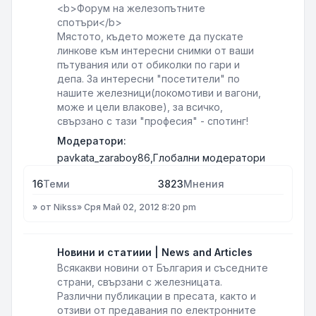
<b>Форум на железопътните
спотъри</b>
Мястото, където можете да пускате
линкове към интересни снимки от ваши
пътувания или от обиколки по гари и
депа. За интересни "посетители" по
нашите железници(локомотиви и вагони,
може и цели влакове), за всичко,
свързано с тази "професия" - спотинг!
Модератори:
pavkata_zaraboy86
,
Глобални модератори
16
Теми
3823
Мнения
от
Nikss
»
Сря Май 02, 2012 8:20 pm
Новини и статиии | News and Articles
Всякакви новини от България и съседните
страни, свързани с железницата.
Различни публикации в пресата, както и
отзиви от предавания по електронните