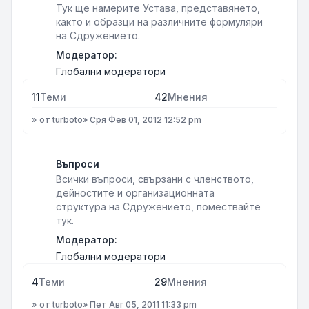
Тук ще намерите Устава, представянето,
както и образци на различните формуляри
на Сдружението.
Модератор:
Глобални модератори
11
Теми
42
Мнения
от
turboto
»
Сря Фев 01, 2012 12:52 pm
Въпроси
Всички въпроси, свързани с членството,
дейностите и организационната
структура на Сдружението, помествайте
тук.
Модератор:
Глобални модератори
4
Теми
29
Мнения
от
turboto
»
Пет Авг 05, 2011 11:33 pm