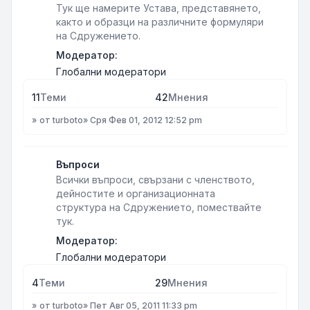
Тук ще намерите Устава, представянето,
както и образци на различните формуляри
на Сдружението.
Модератор:
Глобални модератори
11
Теми
42
Мнения
от
turboto
»
Сря Фев 01, 2012 12:52 pm
Въпроси
Всички въпроси, свързани с членството,
дейностите и организационната
структура на Сдружението, помествайте
тук.
Модератор:
Глобални модератори
4
Теми
29
Мнения
от
turboto
»
Пет Авг 05, 2011 11:33 pm