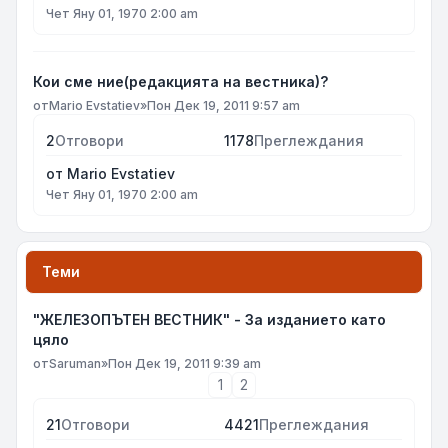
Чет Яну 01, 1970 2:00 am
Кои сме ние(редакцията на вестника)?
от
Mario Evstatiev
»
Пон Дек 19, 2011 9:57 am
2
Отговори
1178
Преглеждания
от
Mario Evstatiev
Чет Яну 01, 1970 2:00 am
Теми
"ЖЕЛЕЗОПЪТЕН ВЕСТНИК" - За изданието като
цяло
от
Saruman
»
Пон Дек 19, 2011 9:39 am
1
2
21
Отговори
4421
Преглеждания