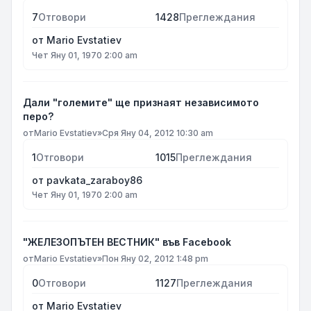
7
Отговори
1428
Преглеждания
от
Mario Evstatiev
Чет Яну 01, 1970 2:00 am
Дали "големите" ще признаят независимото
перо?
от
Mario Evstatiev
»
Сря Яну 04, 2012 10:30 am
1
Отговори
1015
Преглеждания
от
pavkata_zaraboy86
Чет Яну 01, 1970 2:00 am
"ЖЕЛЕЗОПЪТЕН ВЕСТНИК" във Facebook
от
Mario Evstatiev
»
Пон Яну 02, 2012 1:48 pm
0
Отговори
1127
Преглеждания
от
Mario Evstatiev