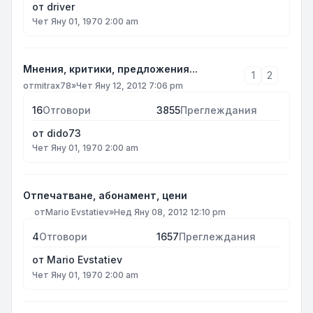
от
driver
Чет Яну 01, 1970 2:00 am
Мнения, критики, предложения...
1
2
от
mitrax78
»
Чет Яну 12, 2012 7:06 pm
16
Отговори
3855
Преглеждания
от
dido73
Чет Яну 01, 1970 2:00 am
Отпечатване, абонамент, цени
от
Mario Evstatiev
»
Нед Яну 08, 2012 12:10 pm
4
Отговори
1657
Преглеждания
от
Mario Evstatiev
Чет Яну 01, 1970 2:00 am