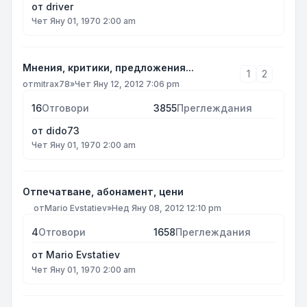
от
driver
Чет Яну 01, 1970 2:00 am
Мнения, критики, предложения...
1
2
от
mitrax78
»
Чет Яну 12, 2012 7:06 pm
16
Отговори
3855
Преглеждания
от
dido73
Чет Яну 01, 1970 2:00 am
Отпечатване, абонамент, цени
от
Mario Evstatiev
»
Нед Яну 08, 2012 12:10 pm
4
Отговори
1658
Преглеждания
от
Mario Evstatiev
Чет Яну 01, 1970 2:00 am