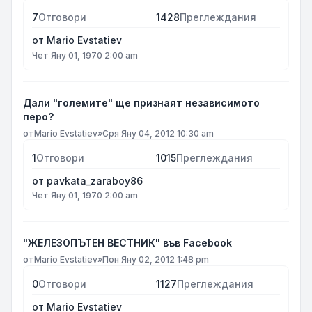
7
Отговори
1428
Преглеждания
от
Mario Evstatiev
Чет Яну 01, 1970 2:00 am
Дали "големите" ще признаят независимото
перо?
от
Mario Evstatiev
»
Сря Яну 04, 2012 10:30 am
1
Отговори
1015
Преглеждания
от
pavkata_zaraboy86
Чет Яну 01, 1970 2:00 am
"ЖЕЛЕЗОПЪТЕН ВЕСТНИК" във Facebook
от
Mario Evstatiev
»
Пон Яну 02, 2012 1:48 pm
0
Отговори
1127
Преглеждания
от
Mario Evstatiev