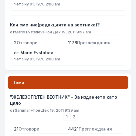
Чет Яну 01, 1970 2:00 am
Кои сме ние(редакцията на вестника)?
от
Mario Evstatiev
»
Пон Дек 19, 2011 9:57 am
2
Отговори
1178
Преглеждания
от
Mario Evstatiev
Чет Яну 01, 1970 2:00 am
Теми
"ЖЕЛЕЗОПЪТЕН ВЕСТНИК" - За изданието като
цяло
от
Saruman
»
Пон Дек 19, 2011 9:39 am
1
2
21
Отговори
4421
Преглеждания