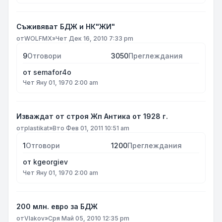
Съживяват БДЖ и НК"ЖИ"
от
WOLFMX
»
Чет Дек 16, 2010 7:33 pm
9
Отговори
3050
Преглеждания
от
semafor4o
Чет Яну 01, 1970 2:00 am
Изваждат от строя Жп Антика от 1928 г.
от
plastikat
»
Вто Фев 01, 2011 10:51 am
1
Отговори
1200
Преглеждания
от
kgeorgiev
Чет Яну 01, 1970 2:00 am
200 млн. евро за БДЖ
от
Vlakov
»
Сря Май 05, 2010 12:35 pm