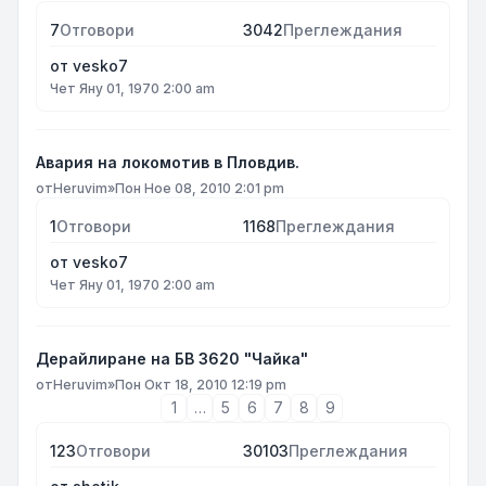
7
Отговори
3042
Преглеждания
от
vesko7
Чет Яну 01, 1970 2:00 am
Авария на локомотив в Пловдив.
от
Heruvim
»
Пон Ное 08, 2010 2:01 pm
1
Отговори
1168
Преглеждания
от
vesko7
Чет Яну 01, 1970 2:00 am
Дерайлиране на БВ 3620 "Чайка"
от
Heruvim
»
Пон Окт 18, 2010 12:19 pm
1
…
5
6
7
8
9
123
Отговори
30103
Преглеждания