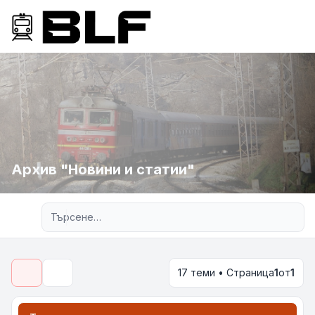
Архив "Новини и статии"
Разширено търсене
17 теми • Страница
1
от
1
Търсене