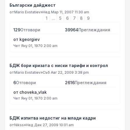
Български дайджест
от
Mario Evstatiev
»
Нед Мар 11, 2007 11:30 am
1
…
5
6
7
8
9
129
Отговори
39964
Преглеждания
от
kgeorgiev
Чет Яну 01, 1970 2:00 am
БДЖ бори кризата с ниски тарифи и контрол
от
Mario Evstatiev
»
Съб Авг 22, 2009 3:38 pm
6
Отговори
2616
Преглеждания
от
choveka_vlak
Чет Яну 01, 1970 2:00 am
БДЖ изпитва недостиг на млади кадри
от
Nikss
»
Нед Дек 27, 2009 10:01 am