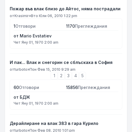
Пожар във влак близо до Айтос, няма пострадали
от
Krasimir
»
Вто Юли 06, 2010 1:22 pm
1
Отговори
1170
Преглеждания
от
Mario Evstatiev
Чет Яну 01, 1970 2:00 am
И пак... Влак и снегорин се сблъскаха в София
от
turboto
»
Пон Фев 15, 2010 9:29 am
1
2
3
4
5
60
Отговори
15856
Преглеждания
от
БДЖ
Чет Яну 01, 1970 2:00 am
Дерайлиране на влак 383 в гара Курило
от
turboto
»
Пон Фев 08, 2010 1:01 pm