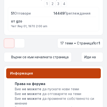
1
2
3
4
51
Отговори
14449
Преглеждания
от
gzo
Чет Яну 01, 1970 2:00 am
17 теми • Страница
1
от
1
Опции за показване и сортиране
Върни се към началната страница
Иди на
Информация
Права на форума
Вие
не можете
да пускате нови теми
Вие
не можете
да отговаряте на теми
Вие
не можете
да променяте собственото си
мнение