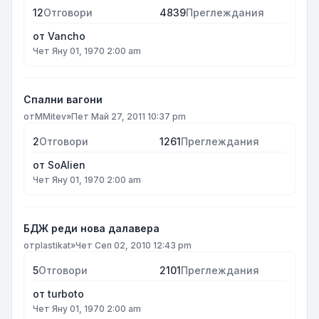
12
Отговори
4839
Преглеждания
от
Vancho
Чет Яну 01, 1970 2:00 am
Спални вагони
от
MMitev
»
Пет Май 27, 2011 10:37 pm
2
Отговори
1261
Преглеждания
от
SoAlien
Чет Яну 01, 1970 2:00 am
БДЖ реди нова далавера
от
plastikat
»
Чет Сеп 02, 2010 12:43 pm
5
Отговори
2101
Преглеждания
от
turboto
Чет Яну 01, 1970 2:00 am