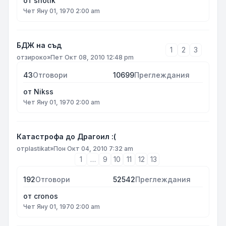
от
shotik
Чет Яну 01, 1970 2:00 am
БДЖ на съд
1
2
3
от
зироко
»
Пет Окт 08, 2010 12:48 pm
43
Отговори
10699
Преглеждания
от
Nikss
Чет Яну 01, 1970 2:00 am
Катастрофа до Драгоил :(
от
plastikat
»
Пон Окт 04, 2010 7:32 am
1
…
9
10
11
12
13
192
Отговори
52542
Преглеждания
от
cronos
Чет Яну 01, 1970 2:00 am