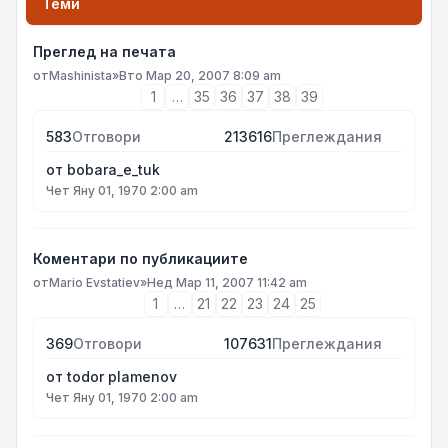
Теми
Преглед на печата
от
Mashinista
»
Вто Мар 20, 2007 8:09 am
1
…
35
36
37
38
39
583
Отговори
213616
Преглеждания
от
bobara_e_tuk
Чет Яну 01, 1970 2:00 am
Коментари по публикациите
от
Mario Evstatiev
»
Нед Мар 11, 2007 11:42 am
1
…
21
22
23
24
25
369
Отговори
107631
Преглеждания
от
todor plamenov
Чет Яну 01, 1970 2:00 am