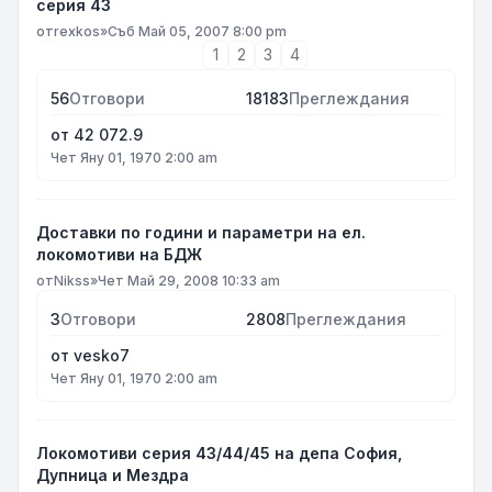
серия 43
от
rexkos
»
Съб Май 05, 2007 8:00 pm
1
2
3
4
56
Отговори
18183
Преглеждания
от
42 072.9
Чет Яну 01, 1970 2:00 am
Доставки по години и параметри на ел.
локомотиви на БДЖ
от
Nikss
»
Чет Май 29, 2008 10:33 am
3
Отговори
2808
Преглеждания
от
vesko7
Чет Яну 01, 1970 2:00 am
Локомотиви серия 43/44/45 на депа София,
Дупница и Мездра