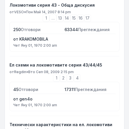
Локомотиви серия 43 - Обща дискусия
от
VESO
»
Пон Май 14, 2007 8:14 pm
1
…
13
14
15
16
17
250
Отговори
63344
Преглеждания
от
KRAKOMOBILA
Чет Яну 01, 1970 2:00 am
Ел схеми на локомотивите серия 43/44/45
от
Regdin
»
Вто Сеп 08, 2009 2:15 pm
1
2
3
4
45
Отговори
17311
Преглеждания
от
gen4o
Чет Яну 01, 1970 2:00 am
Технически характеристики на ел. локомотиви