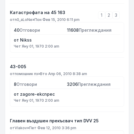
Катастрофата на 45 163
1
2
3
от
n0_aLoNe
»
Пон Фев 15, 2010 6:11 pm
40
Отговори
11608
Преглеждания
от
Nikss
Чет Яну 01, 1970 2:00 am
43-005
от
помошник пз
»
Вто Апр 06, 2010 8:38 am
8
Отговори
3206
Преглеждания
от
zagore-ekcnpec
Чет Яну 01, 1970 2:00 am
Главен въздушен прекъсвач тип DVV 25
от
Vlakov
»
Пет Фев 12, 2010 3:36 pm