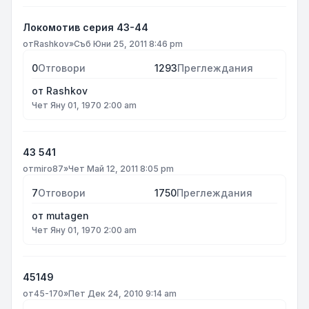
Локомотив серия 43-44
от
Rashkov
»
Съб Юни 25, 2011 8:46 pm
0
Отговори
1293
Преглеждания
от
Rashkov
Чет Яну 01, 1970 2:00 am
43 541
от
miro87
»
Чет Май 12, 2011 8:05 pm
7
Отговори
1750
Преглеждания
от
mutagen
Чет Яну 01, 1970 2:00 am
45149
от
45-170
»
Пет Дек 24, 2010 9:14 am