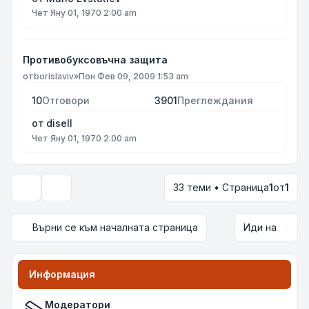
Чет Яну 01, 1970 2:00 am
Противобуксовъчна защита
от
borislaviv
»
Пон Фев 09, 2009 1:53 am
10
Отговори
3901
Преглеждания
от
disell
Чет Яну 01, 1970 2:00 am
33 теми • Страница
1
от
1
Опции за показване и сортиране
Върни се към началната страница
Иди на
Информация
Модератори