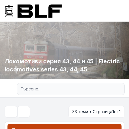
Локомотиви серия 43, 44 и 45 | Electric
locomotives series 43, 44, 45
Разширено търсене
33 теми • Страница
1
от
1
Търсене