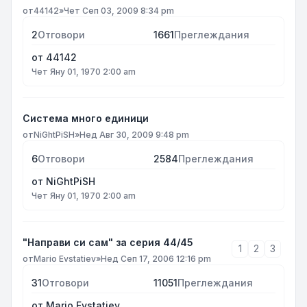
от
44142
»
Чет Сеп 03, 2009 8:34 pm
2
Отговори
1661
Преглеждания
от
44142
Чет Яну 01, 1970 2:00 am
Система много единици
от
NiGhtPiSH
»
Нед Авг 30, 2009 9:48 pm
6
Отговори
2584
Преглеждания
от
NiGhtPiSH
Чет Яну 01, 1970 2:00 am
"Направи си сам" за серия 44/45
1
2
3
от
Mario Evstatiev
»
Нед Сеп 17, 2006 12:16 pm
31
Отговори
11051
Преглеждания
от
Mario Evstatiev