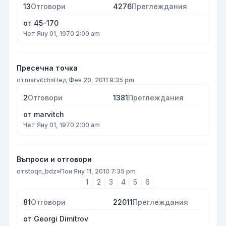
13
Отговори
4276
Преглеждания
от
45-170
Чет Яну 01, 1970 2:00 am
Пресечна точка
от
marvitch
»
Нед Фев 20, 2011 9:35 pm
2
Отговори
1381
Преглеждания
от
marvitch
Чет Яну 01, 1970 2:00 am
Въпроси и отговори
от
stoqn_bdz
»
Пон Яну 11, 2010 7:35 pm
1
2
3
4
5
6
81
Отговори
22011
Преглеждания
от
Georgi Dimitrov