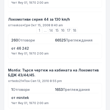
Чет Яну 01, 1970 2:00 am
Локомотиви серия 44 за 130 km/h
от
rexkos
»
Сря Окт 15, 2008 8:40 am
1
…
14
15
16
17
18
260
Отговори
66525
Преглеждания
от
46 242
Чет Яну 01, 1970 2:00 am
Молба: Търся чертеж на кабината на Локомотив
БДЖ 43/44/45.
от
tedo21
»
Пон Сеп 13, 2010 8:55 pm
1
Отговори
1653
Преглеждания
от
minitek
Чет Яну 01, 1970 2:00 am