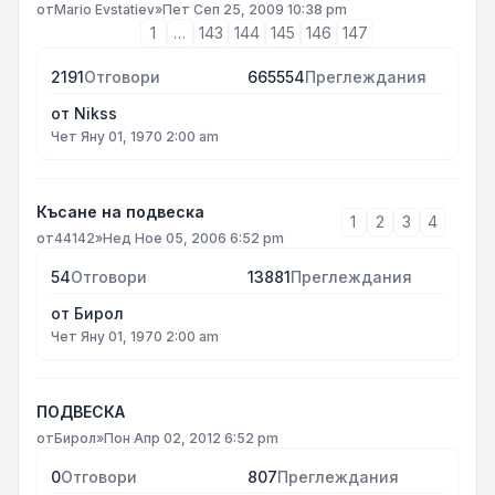
от
Mario Evstatiev
»
Пет Сеп 25, 2009 10:38 pm
1
…
143
144
145
146
147
2191
Отговори
665554
Преглеждания
от
Nikss
Чет Яну 01, 1970 2:00 am
Късане на подвеска
1
2
3
4
от
44142
»
Нед Ное 05, 2006 6:52 pm
54
Отговори
13881
Преглеждания
от
Бирол
Чет Яну 01, 1970 2:00 am
ПОДВЕСКА
от
Бирол
»
Пон Апр 02, 2012 6:52 pm
0
Отговори
807
Преглеждания