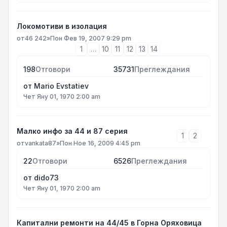
Локомотиви в изолация
от
46 242
»
Пон Фев 19, 2007 9:29 pm
1
…
10
11
12
13
14
198
Отговори
35731
Преглеждания
от
Mario Evstatiev
Чет Яну 01, 1970 2:00 am
Малко инфо за 44 и 87 серия
1
2
от
vankata87
»
Пон Ное 16, 2009 4:45 pm
22
Отговори
6526
Преглеждания
от
dido73
Чет Яну 01, 1970 2:00 am
Капитални ремонти на 44/45 в Горна Оряховица