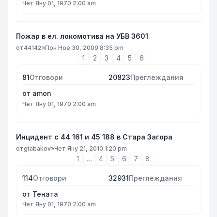
Чет Яну 01, 1970 2:00 am
Пожар в ел. локомотива на УБВ 3601
от
44142
»
Пон Ное 30, 2009 8:35 pm
1
2
3
4
5
6
81
Отговори
20823
Преглеждания
от
amon
Чет Яну 01, 1970 2:00 am
Инцидент с 44 161 и 45 188 в Стара Загора
от
gtabakov
»
Чет Яну 21, 2010 1:20 pm
1
…
4
5
6
7
8
114
Отговори
32931
Преглеждания
от
Тената
Чет Яну 01, 1970 2:00 am