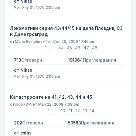
от
Nikss
Чет Яну 01, 1970 2:00 am
Локомотиви серия 43/44/45 на депа Пловдив, СЗ
и Димитровград
от
Mario Evstatiev
»
Пет Сеп 25, 2009 10:46 pm
1
…
44
45
46
47
48
713
Отговори
191964
Преглеждания
от
Nikss
Чет Яну 01, 1970 2:00 am
Катастрофите на 41, 42, 43, 44 и 45
от
dido73
»
Чет Май 22, 2008 7:39 pm
1
…
10
11
12
13
14
202
Отговори
59583
Преглеждания
от
cslav