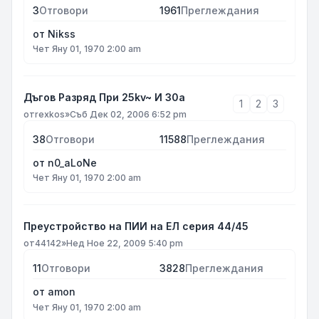
3
Отговори
1961
Преглеждания
от
Nikss
Чет Яну 01, 1970 2:00 am
Дъгов Разряд При 25kv~ И 30а
1
2
3
от
rexkos
»
Съб Дек 02, 2006 6:52 pm
38
Отговори
11588
Преглеждания
от
n0_aLoNe
Чет Яну 01, 1970 2:00 am
Преустройство на ПИИ на ЕЛ серия 44/45
от
44142
»
Нед Ное 22, 2009 5:40 pm
11
Отговори
3828
Преглеждания
от
amon
Чет Яну 01, 1970 2:00 am