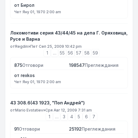
от
Бирол
Чет Яну 01, 1970 2:00 am
Локомотиви серия 43/44/45 на депа Г. Оряховица,
Русе и Варна
от
Regdin
»
Пет Сеп 25, 2009 10:42 pm
1
…
55
56
57
58
59
875
Отговори
198547
Преглеждания
от
rexkos
Чет Яну 01, 1970 2:00 am
43 308.6(43 1923, "Поп Андрей")
от
Mario Evstatiev
»
Сря Авг 12, 2009 7:31 am
1
…
3
4
5
6
7
91
Отговори
25192
Преглеждания