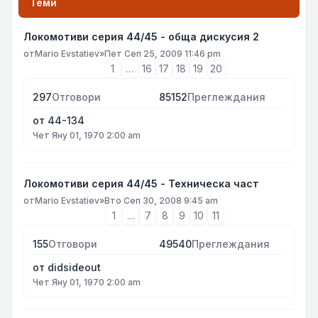
Теми
Локомотиви серия 44/45 - обща дискусия 2
от
Mario Evstatiev
»
Пет Сеп 25, 2009 11:46 pm
1
…
16
17
18
19
20
297
Отговори
85152
Преглеждания
от
44-134
Чет Яну 01, 1970 2:00 am
Локомотиви серия 44/45 - Техническа част
от
Mario Evstatiev
»
Вто Сеп 30, 2008 9:45 am
1
…
7
8
9
10
11
155
Отговори
49540
Преглеждания
от
didsideout
Чет Яну 01, 1970 2:00 am