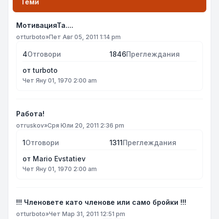
Теми
МотивацияТа....
от
turboto
»
Пет Авг 05, 2011 1:14 pm
4
Отговори
1846
Преглеждания
от
turboto
Чет Яну 01, 1970 2:00 am
Работа!
от
ruskov
»
Сря Юли 20, 2011 2:36 pm
1
Отговори
1311
Преглеждания
от
Mario Evstatiev
Чет Яну 01, 1970 2:00 am
!!! Членовете като членове или само бройки !!!
от
turboto
»
Чет Мар 31, 2011 12:51 pm