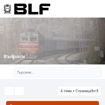
Въпроси
Разширено търсене
4 теми • Страница
1
от
1
Търсене