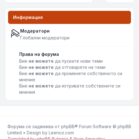
Информация
Модератори
Глобални модератори
Права на форума
Вие
не можете
да пускате нови теми
Вие
не можете
да отговаряте на теми
Вие
не можете
да променяте собственото си
мнение
Вие
не можете
да изтривате собствените си
мнения
Форума се задвижва от
phpBB
® Forum Software © phpBB
Limited • Design by
Leenoz.com
Translated by
phpBB Bulgaria
&
Yoan Arnaudov