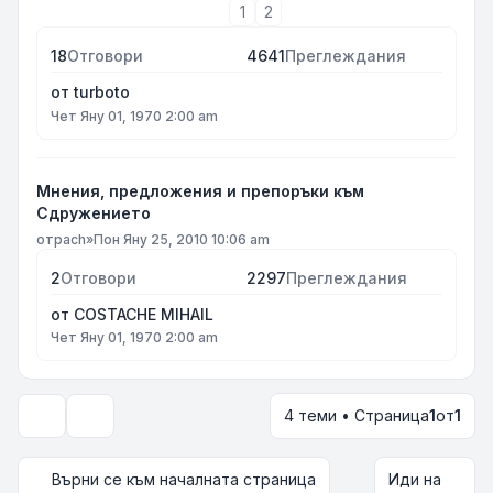
1
2
18
Отговори
4641
Преглеждания
от
turboto
Чет Яну 01, 1970 2:00 am
Мнения, предложения и препоръки към
Сдружението
от
pach
»
Пон Яну 25, 2010 10:06 am
2
Отговори
2297
Преглеждания
от
COSTACHE MIHAIL
Чет Яну 01, 1970 2:00 am
4 теми • Страница
1
от
1
Опции за показване и сортиране
Върни се към началната страница
Иди на