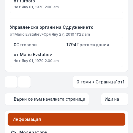
от
turboto
Чет Яну 01, 1970 2:00 am
Управленски органи на Сдружението
от
Mario Evstatiev
»
Сря Яну 27, 2010 11:22 am
0
Отговори
1794
Преглеждания
от
Mario Evstatiev
Чет Яну 01, 1970 2:00 am
0 теми • Страница
1
от
1
Опции за показване и сортиране
Върни се към началната страница
Иди на
Информация
Модератори