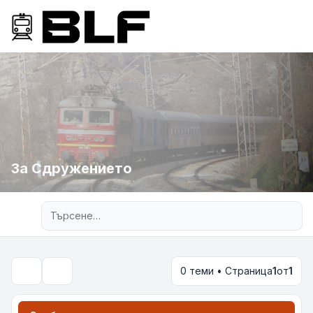
За Сдружението
Разширено търсене
0 теми • Страница
1
от
1
Търсене