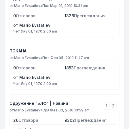
от
Mario Evstatiev
»
Пон Мар 01, 2010 10:31 pm
0
Отговори
1326
Преглеждания
от
Mario Evstatiev
Чет Яну 01, 1970 2:00 am
ПОКАНА
от
Mario Evstatiev
»
Пет Фев 05, 2010 11:47 am
0
Отговори
1853
Преглеждания
от
Mario Evstatiev
Чет Яну 01, 1970 2:00 am
Сдружение "БЛФ" | Новини
1
2
от
Mario Evstatiev
»
Сря Фев 03, 2010 10:59 am
26
Отговори
9302
Преглеждания