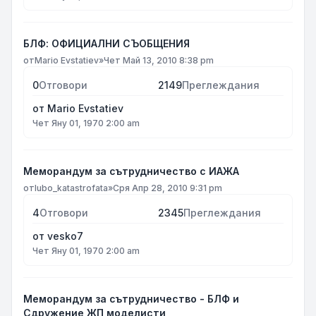
БЛФ: ОФИЦИАЛНИ СЪОБЩЕНИЯ
от
Mario Evstatiev
»
Чет Май 13, 2010 8:38 pm
0
Отговори
2149
Преглеждания
от
Mario Evstatiev
Чет Яну 01, 1970 2:00 am
Меморандум за сътрудничество с ИАЖА
от
lubo_katastrofata
»
Сря Апр 28, 2010 9:31 pm
4
Отговори
2345
Преглеждания
от
vesko7
Чет Яну 01, 1970 2:00 am
Меморандум за сътрудничество - БЛФ и
Сдружение ЖП моделисти