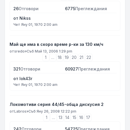
26
Отговори
6775
Преглеждания
от
Nikss
Чет Яну 01, 1970 2:00 am
Май ще има в скоро време р-ки за 130 км/ч
от
sredo
»
Съб Май 13, 2006 1:29 pm
1
…
18
19
20
21
22
321
Отговори
60927
Преглеждания
от
lok43r
Чет Яну 01, 1970 2:00 am
Локомотиви серия 44/45-обща дискусия 2
от
Labros
»
Съб Яну 26, 2008 12:22 pm
1
…
13
14
15
16
17
242
Отговори
54725
Преглеждания