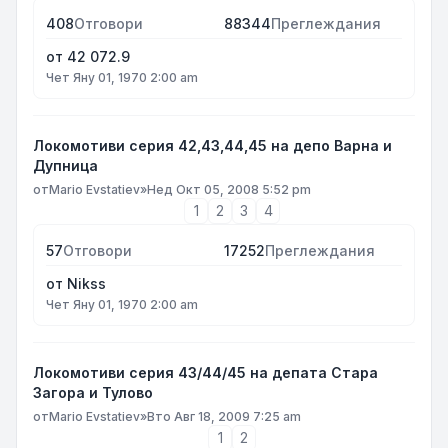
408
Отговори
88344
Преглеждания
от
42 072.9
Чет Яну 01, 1970 2:00 am
Локомотиви серия 42,43,44,45 на депо Варна и
Дупница
от
Mario Evstatiev
»
Нед Окт 05, 2008 5:52 pm
1
2
3
4
57
Отговори
17252
Преглеждания
от
Nikss
Чет Яну 01, 1970 2:00 am
Локомотиви серия 43/44/45 на депата Стара
Загора и Тулово
от
Mario Evstatiev
»
Вто Авг 18, 2009 7:25 am
1
2