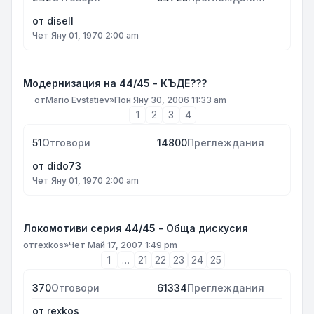
от
disell
Чет Яну 01, 1970 2:00 am
Модернизация на 44/45 - КЪДЕ???
от
Mario Evstatiev
»
Пон Яну 30, 2006 11:33 am
1
2
3
4
51
Отговори
14800
Преглеждания
от
dido73
Чет Яну 01, 1970 2:00 am
Локомотиви серия 44/45 - Обща дискусия
от
rexkos
»
Чет Май 17, 2007 1:49 pm
1
…
21
22
23
24
25
370
Отговори
61334
Преглеждания
от
rexkos