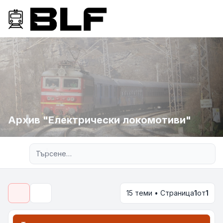
Архив "Електрически локомотиви"
Разширено търсене
15 теми • Страница
1
от
1
Търсене