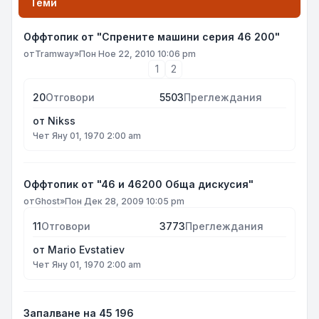
Теми
Оффтопик от "Спрените машини серия 46 200"
от
Tramway
»
Пон Ное 22, 2010 10:06 pm
1
2
20
Отговори
5503
Преглеждания
от
Nikss
Чет Яну 01, 1970 2:00 am
Оффтопик от "46 и 46200 Обща дискусия"
от
Ghost
»
Пон Дек 28, 2009 10:05 pm
11
Отговори
3773
Преглеждания
от
Mario Evstatiev
Чет Яну 01, 1970 2:00 am
Запалване на 45 196