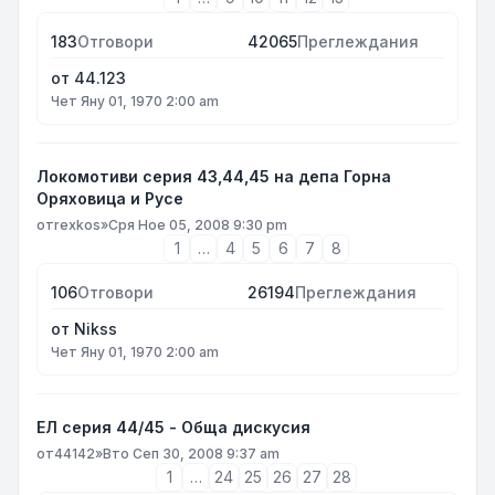
183
Отговори
42065
Преглеждания
от
44.123
Чет Яну 01, 1970 2:00 am
Локомотиви серия 43,44,45 на депа Горна
Оряховица и Русе
от
rexkos
»
Сря Ное 05, 2008 9:30 pm
1
…
4
5
6
7
8
106
Отговори
26194
Преглеждания
от
Nikss
Чет Яну 01, 1970 2:00 am
ЕЛ серия 44/45 - Обща дискусия
от
44142
»
Вто Сеп 30, 2008 9:37 am
1
…
24
25
26
27
28