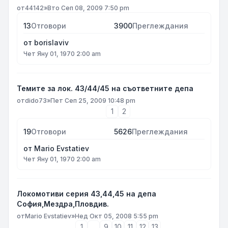
от
44142
»
Вто Сеп 08, 2009 7:50 pm
13
Отговори
3900
Преглеждания
от
borislaviv
Чет Яну 01, 1970 2:00 am
Темите за лок. 43/44/45 на съответните депа
от
dido73
»
Пет Сеп 25, 2009 10:48 pm
1
2
19
Отговори
5626
Преглеждания
от
Mario Evstatiev
Чет Яну 01, 1970 2:00 am
Локомотиви серия 43,44,45 на депа
София,Мездра,Пловдив.
от
Mario Evstatiev
»
Нед Окт 05, 2008 5:55 pm
1
…
9
10
11
12
13