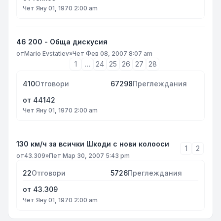
Чет Яну 01, 1970 2:00 am
46 200 - Обща дискусия
от
Mario Evstatiev
»
Чет Фев 08, 2007 8:07 am
1
…
24
25
26
27
28
410
Отговори
67298
Преглеждания
от
44142
Чет Яну 01, 1970 2:00 am
130 км/ч за всички Шкоди с нови колооси
1
2
от
43.309
»
Пет Мар 30, 2007 5:43 pm
22
Отговори
5726
Преглеждания
от
43.309
Чет Яну 01, 1970 2:00 am