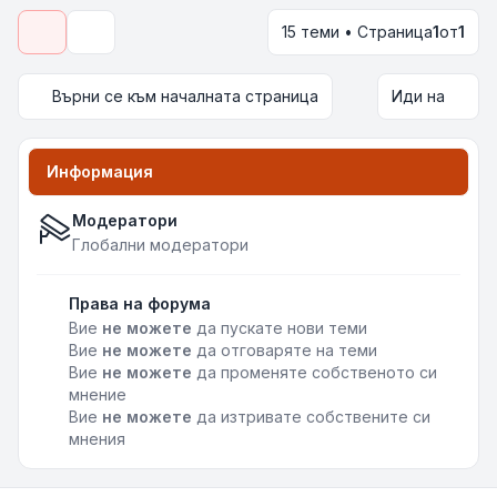
15 теми • Страница
1
от
1
Опции за показване и сортиране
Върни се към началната страница
Иди на
Информация
Модератори
Глобални модератори
Права на форума
Вие
не можете
да пускате нови теми
Вие
не можете
да отговаряте на теми
Вие
не можете
да променяте собственото си
мнение
Вие
не можете
да изтривате собствените си
мнения