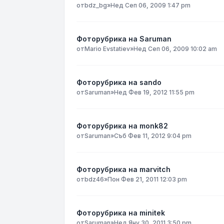
от
bdz_bg
»
Нед Сеп 06, 2009 1:47 pm
Фоторубрика на Saruman
от
Mario Evstatiev
»
Нед Сеп 06, 2009 10:02 am
Фоторубрика на sando
от
Saruman
»
Нед Фев 19, 2012 11:55 pm
Фоторубрика на monk82
от
Saruman
»
Съб Фев 11, 2012 9:04 pm
Фоторубрика на marvitch
от
bdz46
»
Пон Фев 21, 2011 12:03 pm
Фоторубрика на minitek
от
Saruman
»
Нед Яну 30, 2011 3:50 pm