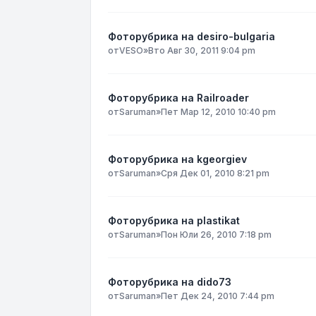
Фоторубрика на desiro-bulgaria
от
VESO
»
Вто Авг 30, 2011 9:04 pm
Фоторубрика на Railroader
от
Saruman
»
Пет Мар 12, 2010 10:40 pm
Фоторубрика на kgeorgiev
от
Saruman
»
Сря Дек 01, 2010 8:21 pm
Фоторубрика на plastikat
от
Saruman
»
Пон Юли 26, 2010 7:18 pm
Фоторубрика на dido73
от
Saruman
»
Пет Дек 24, 2010 7:44 pm