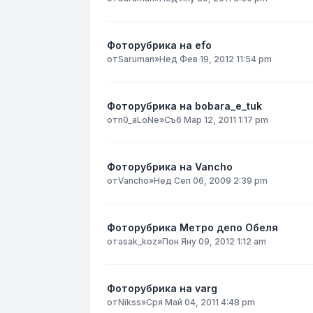
Фоторубрика на efo
от
Saruman
»
Нед Фев 19, 2012 11:54 pm
Фоторубрика на bobara_e_tuk
от
n0_aLoNe
»
Съб Мар 12, 2011 1:17 pm
Фоторубрика на Vancho
от
Vancho
»
Нед Сеп 06, 2009 2:39 pm
Фоторубрика Метро депо Обеля
от
asak_koz
»
Пон Яну 09, 2012 1:12 am
Фоторубрика на varg
от
Nikss
»
Сря Май 04, 2011 4:48 pm