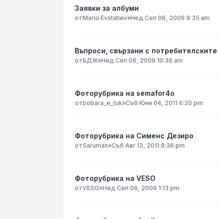
Заявки за албуми
от
Mario Evstatiev
»
Нед Сеп 06, 2009 9:35 am
Въпроси, свързани с потребителските
от
БДЖ
»
Нед Сеп 06, 2009 10:36 am
Фоторубрика на semafor4o
от
bobara_e_tuk
»
Съб Юни 04, 2011 6:20 pm
Фоторубрика на Сименс Дезиро
от
Saruman
»
Съб Авг 13, 2011 6:36 pm
Фоторубрика на VESO
от
VESO
»
Нед Сеп 06, 2009 1:13 pm