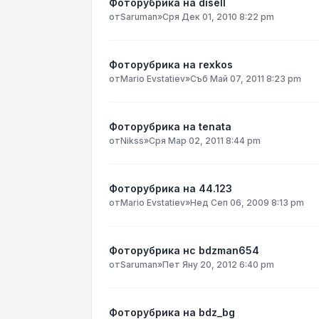
Фоторубрика на disell
от
Saruman
»
Сря Дек 01, 2010 8:22 pm
Фоторубрика на rexkos
от
Mario Evstatiev
»
Съб Май 07, 2011 8:23 pm
Фоторубрика на tenata
от
Nikss
»
Сря Мар 02, 2011 8:44 pm
Фоторубрика на 44.123
от
Mario Evstatiev
»
Нед Сеп 06, 2009 8:13 pm
Фоторубрика нс bdzman654
от
Saruman
»
Пет Яну 20, 2012 6:40 pm
Фоторубрика на bdz_bg