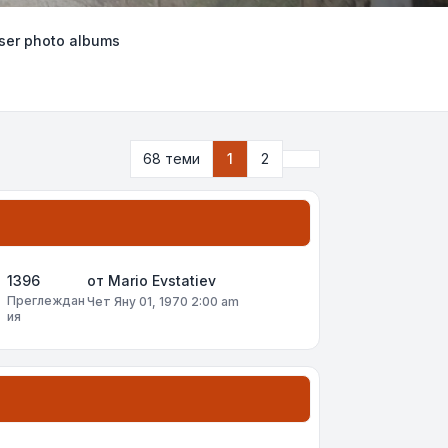
er photo albums
Следваща
68 теми
1
2
1396
от
Mario Evstatiev
Преглеждан
Чет Яну 01, 1970 2:00 am
ия