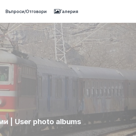
Въпроси/Отговори
Галерия
и | User photo albums