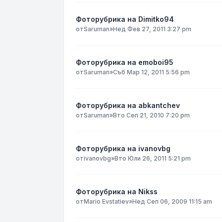
Фоторубрика на Dimitko94
от
Saruman
»
Нед Фев 27, 2011 3:27 pm
Фоторубрика на emoboi95
от
Saruman
»
Съб Мар 12, 2011 5:56 pm
Фоторубрика на abkantchev
от
Saruman
»
Вто Сеп 21, 2010 7:20 pm
Фоторубрика на ivanovbg
от
ivanovbg
»
Вто Юли 26, 2011 5:21 pm
Фоторубрика на Nikss
от
Mario Evstatiev
»
Нед Сеп 06, 2009 11:15 am