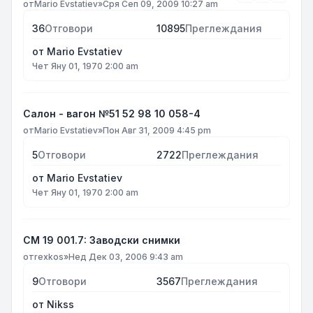
от
Mario Evstatiev
»
Сря Сеп 09, 2009 10:27 am
36
Отговори
10895
Преглеждания
от
Mario Evstatiev
Чет Яну 01, 1970 2:00 am
Салон - вагон №51 52 98 10 058-4
от
Mario Evstatiev
»
Пон Авг 31, 2009 4:45 pm
5
Отговори
2722
Преглеждания
от
Mario Evstatiev
Чет Яну 01, 1970 2:00 am
СМ 19 001.7: Заводски снимки
от
rexkos
»
Нед Дек 03, 2006 9:43 am
9
Отговори
3567
Преглеждания
от
Nikss