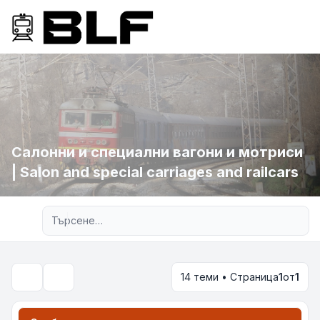
Салонни и специални вагони и мотриси
| Salon and special carriages and railcars
Разширено търсене
14 теми • Страница
1
от
1
Търсене