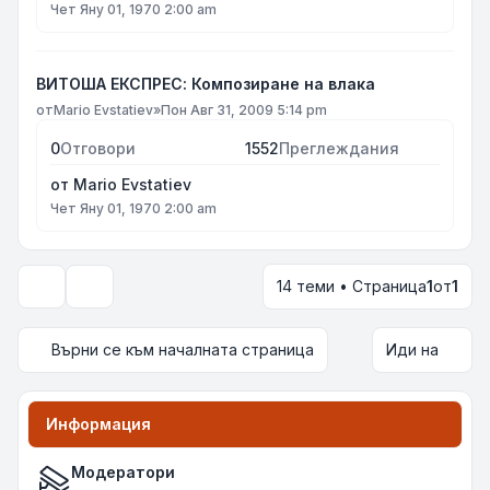
Чет Яну 01, 1970 2:00 am
ВИТОША ЕКСПРЕС: Композиране на влака
от
Mario Evstatiev
»
Пон Авг 31, 2009 5:14 pm
0
Отговори
1552
Преглеждания
от
Mario Evstatiev
Чет Яну 01, 1970 2:00 am
14 теми • Страница
1
от
1
Опции за показване и сортиране
Върни се към началната страница
Иди на
Информация
Модератори