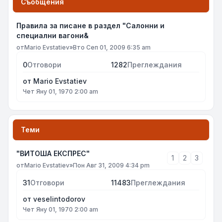
Съобщения
Правила за писане в раздел "Салонни и
специални вагони&
от
Mario Evstatiev
»
Вто Сеп 01, 2009 6:35 am
0
Отговори
1282
Преглеждания
от
Mario Evstatiev
Чет Яну 01, 1970 2:00 am
Теми
"ВИТОША ЕКСПРЕС"
1
2
3
от
Mario Evstatiev
»
Пон Авг 31, 2009 4:34 pm
31
Отговори
11483
Преглеждания
от
veselintodorov
Чет Яну 01, 1970 2:00 am