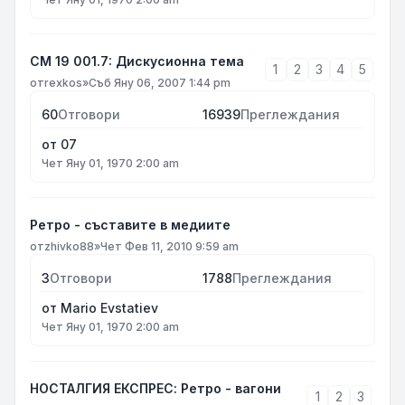
СМ 19 001.7: Дискусионна тема
1
2
3
4
5
от
rexkos
»
Съб Яну 06, 2007 1:44 pm
60
Отговори
16939
Преглеждания
от
07
Чет Яну 01, 1970 2:00 am
Ретро - съставите в медиите
от
zhivko88
»
Чет Фев 11, 2010 9:59 am
3
Отговори
1788
Преглеждания
от
Mario Evstatiev
Чет Яну 01, 1970 2:00 am
НОСТАЛГИЯ ЕКСПРЕС: Ретро - вагони
1
2
3