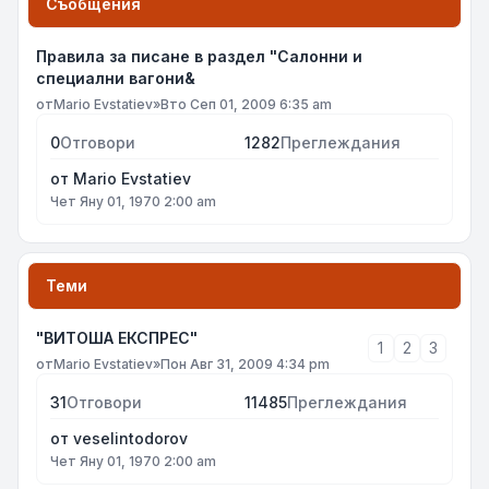
Съобщения
Правила за писане в раздел "Салонни и
специални вагони&
от
Mario Evstatiev
»
Вто Сеп 01, 2009 6:35 am
0
Отговори
1282
Преглеждания
от
Mario Evstatiev
Чет Яну 01, 1970 2:00 am
Теми
"ВИТОША ЕКСПРЕС"
1
2
3
от
Mario Evstatiev
»
Пон Авг 31, 2009 4:34 pm
31
Отговори
11485
Преглеждания
от
veselintodorov
Чет Яну 01, 1970 2:00 am