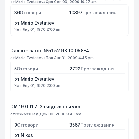
от
Mario Evstatiev
»
Сря Сеп 09, 2009 10:27 am
36
Отговори
10897
Преглеждания
от
Mario Evstatiev
Чет Яну 01, 1970 2:00 am
Салон - вагон №51 52 98 10 058-4
от
Mario Evstatiev
»
Пон Авг 31, 2009 4:45 pm
5
Отговори
2722
Преглеждания
от
Mario Evstatiev
Чет Яну 01, 1970 2:00 am
СМ 19 001.7: Заводски снимки
от
rexkos
»
Нед Дек 03, 2006 9:43 am
9
Отговори
3567
Преглеждания
от
Nikss