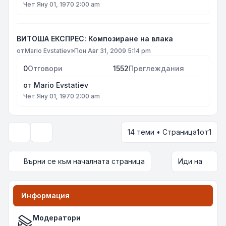
Чет Яну 01, 1970 2:00 am
ВИТОША ЕКСПРЕС: Композиране на влака
от
Mario Evstatiev
»
Пон Авг 31, 2009 5:14 pm
0
Отговори
1552
Преглеждания
от
Mario Evstatiev
Чет Яну 01, 1970 2:00 am
14 теми • Страница
1
от
1
Опции за показване и сортиране
Върни се към началната страница
Иди на
Информация
Модератори