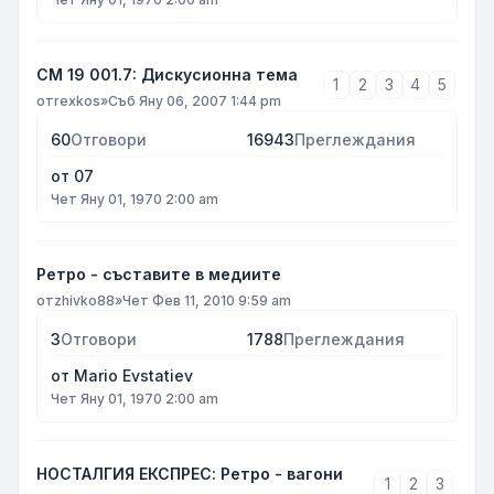
СМ 19 001.7: Дискусионна тема
1
2
3
4
5
от
rexkos
»
Съб Яну 06, 2007 1:44 pm
60
Отговори
16943
Преглеждания
от
07
Чет Яну 01, 1970 2:00 am
Ретро - съставите в медиите
от
zhivko88
»
Чет Фев 11, 2010 9:59 am
3
Отговори
1788
Преглеждания
от
Mario Evstatiev
Чет Яну 01, 1970 2:00 am
НОСТАЛГИЯ ЕКСПРЕС: Ретро - вагони
1
2
3