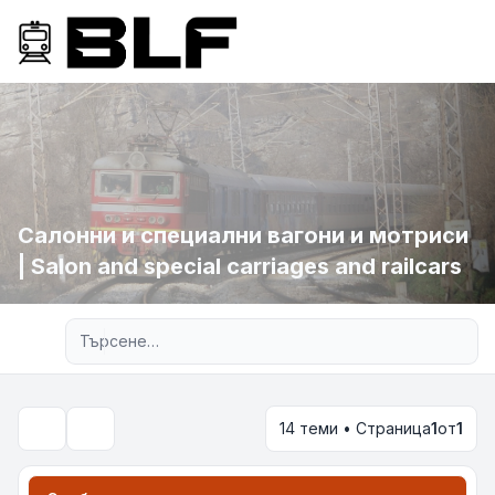
Салонни и специални вагони и мотриси
| Salon and special carriages and railcars
Разширено търсене
14 теми • Страница
1
от
1
Търсене