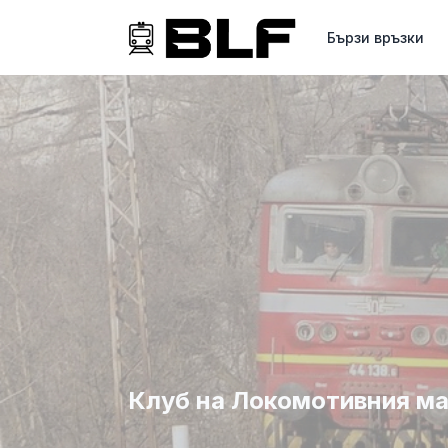
Бързи връзки
Клуб на Локомотивния маши