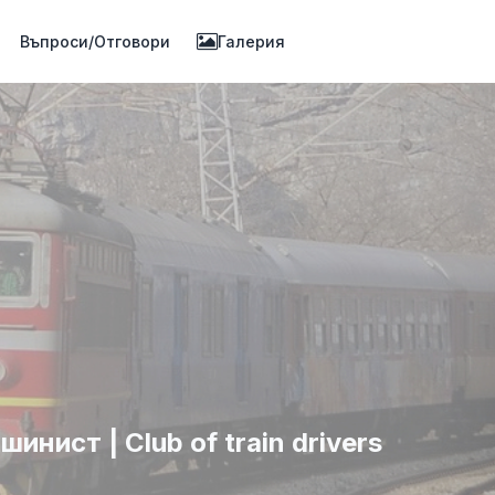
Въпроси/Отговори
Галерия
нист | Club of train drivers