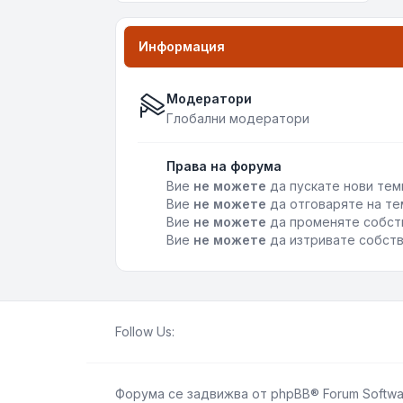
Информация
Модератори
Глобални модератори
Права на форума
Вие
не можете
да пускате нови тем
Вие
не можете
да отговаряте на те
Вие
не можете
да променяте собст
Вие
не можете
да изтривате собств
Follow Us:
Форума се задвижва от
phpBB
® Forum Softwa