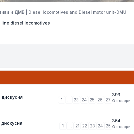
ви и ДМВ | Diesel locomotives and Diesel motor unit-DMU
ine diesel locomotives
393
а дискусия
1
…
23
24
25
26
27
Отговори
364
 дискусия
1
…
21
22
23
24
25
Отговори