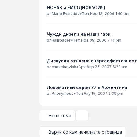
NOHAB и EMD(ДИСКУСИЯ)
от
Mario Evstatiev
»
Пон Ное 13, 2006 1:40 pm
Чужди дизели на наши гари
от
Railroader
»
Чет Ное 09, 2006 7:14 pm
Дискусия относно енергоефективнос
от
choveka_vlak
»
Сря Апр 25, 2007 6:20 am
Локомотиви серия 77 в Аржентина
от
Anonymous
»
Пон Яну 15, 2007 2:39 pm
Нова тема
Опции за показване и сор
Върни се към началната страница