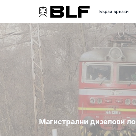
Бързи връзки
Магистрални дизелови локо