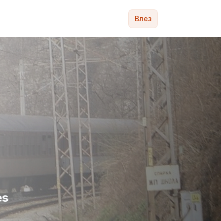
Влез
es