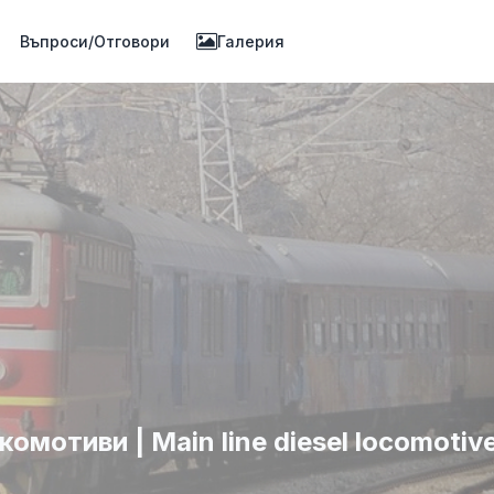
Въпроси/Отговори
Галерия
мотиви | Main line diesel locomotiv