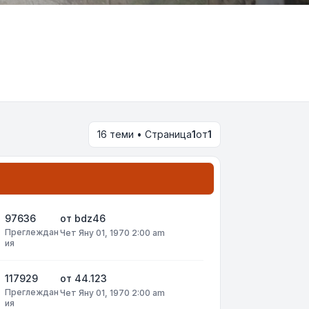
16 теми • Страница
1
от
1
97636
от
bdz46
Преглеждан
Чет Яну 01, 1970 2:00 am
ия
117929
от
44.123
Преглеждан
Чет Яну 01, 1970 2:00 am
ия