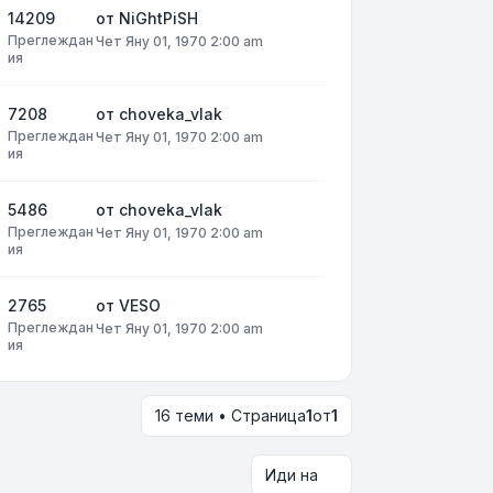
14209
от
NiGhtPiSH
Преглеждан
Чет Яну 01, 1970 2:00 am
ия
7208
от
choveka_vlak
Преглеждан
Чет Яну 01, 1970 2:00 am
ия
5486
от
choveka_vlak
Преглеждан
Чет Яну 01, 1970 2:00 am
ия
2765
от
VESO
Преглеждан
Чет Яну 01, 1970 2:00 am
ия
16 теми • Страница
1
от
1
Иди на