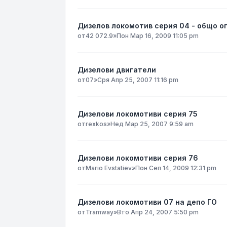
Дизелов локомотив серия 04 - общо о
от
42 072.9
»
Пон Мар 16, 2009 11:05 pm
Дизелови двигатели
от
07
»
Сря Апр 25, 2007 11:16 pm
Дизелови локомотиви серия 75
от
rexkos
»
Нед Мар 25, 2007 9:59 am
Дизелови локомотиви серия 76
от
Mario Evstatiev
»
Пон Сеп 14, 2009 12:31 pm
Дизелови локомотиви 07 на депо ГО
от
Tramway
»
Вто Апр 24, 2007 5:50 pm