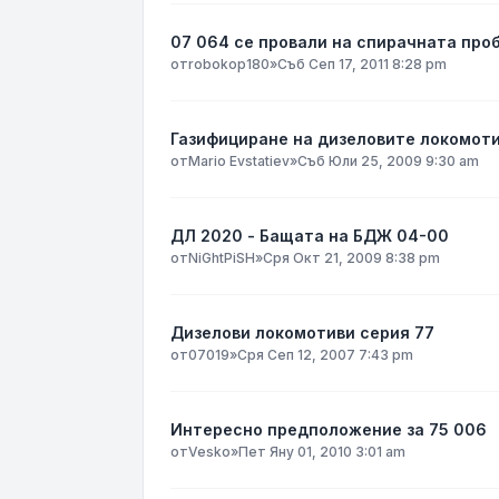
07 064 се провали на спирачната проб
от
robokop180
»
Съб Сеп 17, 2011 8:28 pm
Газифициране на дизеловите локомот
от
Mario Evstatiev
»
Съб Юли 25, 2009 9:30 am
ДЛ 2020 - Бащата на БДЖ 04-00
от
NiGhtPiSH
»
Сря Окт 21, 2009 8:38 pm
Дизелови локомотиви серия 77
от
07019
»
Сря Сеп 12, 2007 7:43 pm
Интересно предположение за 75 006
от
Vesko
»
Пет Яну 01, 2010 3:01 am