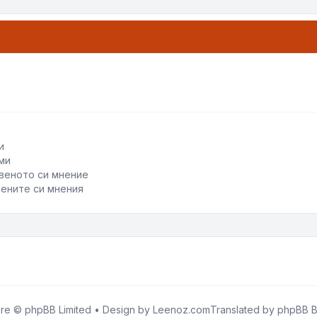
и
ми
веното си мнение
ените си мнения
re © phpBB Limited • Design by
Leenoz.com
Translated by
phpBB B