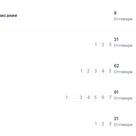
8
писание
Отговори
31
1
2
3
Отговори
62
1
2
3
4
5
Отговори
91
1
…
3
4
5
6
7
Отговори
31
1
2
3
Отговори