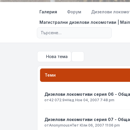
Галерия
Форум
Дизелови локомоти
Магистрални дизелови локомотиви | Main l
Разширено търсене
Нова тема
Търсене
Теми
Дизелови локомотиви серия 06 - Общ
от
42 072.9
»
Нед Ное 04, 2007 7:48 pm
Дизелови локомотиви серия 07 - Обща
от
Anonymous
»
Пет Юли 06, 2007 11:06 pm