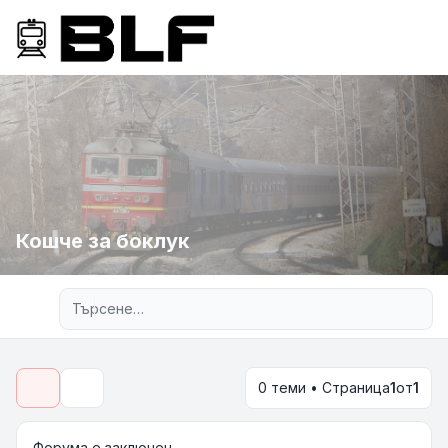
Кошче за боклук
Разширено търсене
0 теми • Страница
1
от
1
Търсене
Форума е заключен