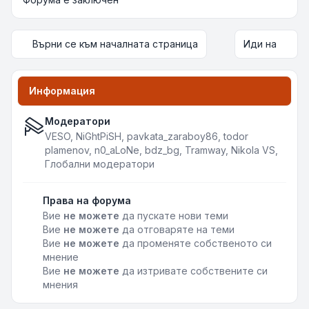
Върни се към началната страница
Иди на
Информация
Модератори
VESO
,
NiGhtPiSH
,
pavkata_zaraboy86
,
todor
plamenov
,
n0_aLoNe
,
bdz_bg
,
Tramway
,
Nikola VS
,
Глобални модератори
Права на форума
Вие
не можете
да пускате нови теми
Вие
не можете
да отговаряте на теми
Вие
не можете
да променяте собственото си
мнение
Вие
не можете
да изтривате собствените си
мнения