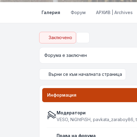
Галерия
Форум
АРХИВ | Archives
Заключено
Търсене
Форума е заключен
Върни се към началната страница
Информация
Модератори
VESO
,
NiGhtPiSH
,
pavkata_zaraboy86
,
Права на форума