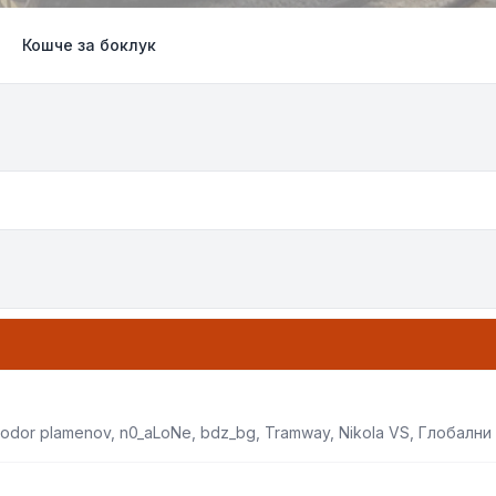
Кошче за боклук
todor plamenov
,
n0_aLoNe
,
bdz_bg
,
Tramway
,
Nikola VS
,
Глобални