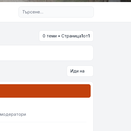
Разширено търсене
0 теми • Страница
1
от
1
Иди на
 модератори