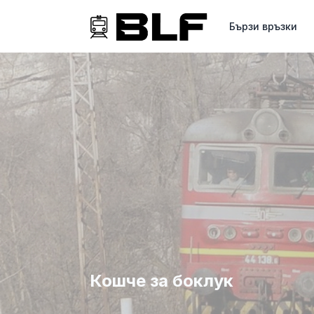
Бързи връзки
Кошче за боклук