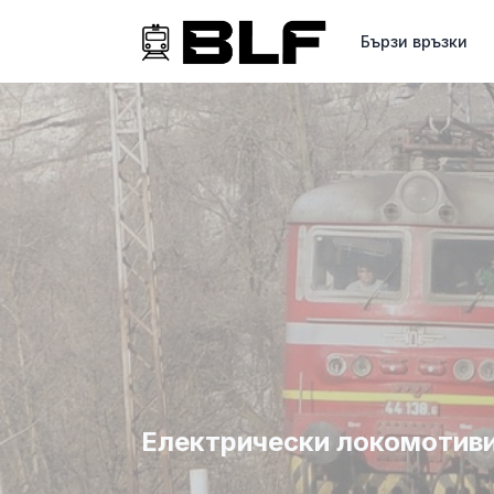
Бързи връзки
Електрически локомотиви с