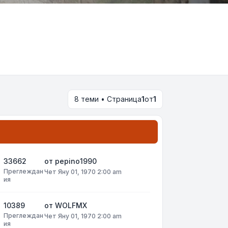
8 теми • Страница
1
от
1
33662
от
pepino1990
Преглеждан
Чет Яну 01, 1970 2:00 am
ия
10389
от
WOLFMX
Преглеждан
Чет Яну 01, 1970 2:00 am
ия