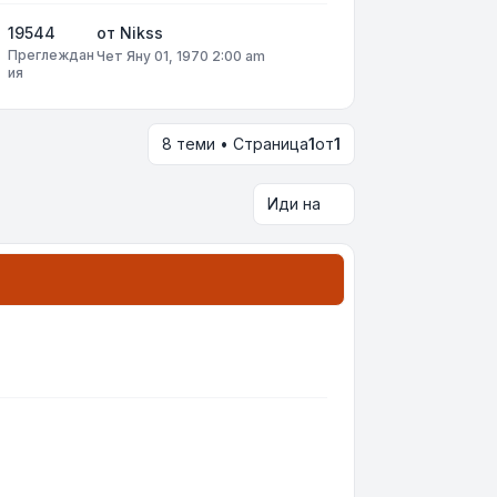
19544
от
Nikss
Преглеждан
Чет Яну 01, 1970 2:00 am
ия
8 теми • Страница
1
от
1
Иди на