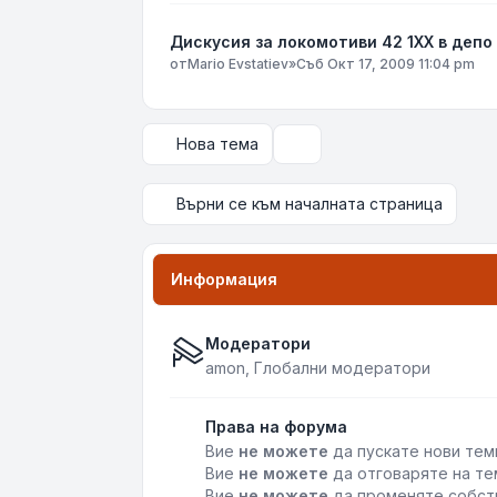
Дискусия за локомотиви 42 1ХХ в депо
от
Mario Evstatiev
»
Съб Окт 17, 2009 11:04 pm
Нова тема
Опции за показване и сор
Върни се към началната страница
Информация
Модератори
amon
,
Глобални модератори
Права на форума
Вие
не можете
да пускате нови тем
Вие
не можете
да отговаряте на те
Вие
не можете
да променяте собст