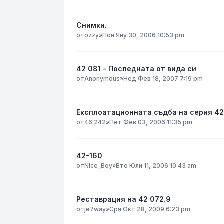
Снимки.
от
ozzy
»
Пон Яну 30, 2006 10:53 pm
42 081 - Последната от вида си
от
Anonymous
»
Нед Фев 18, 2007 7:19 pm
Експлоатационната съдба на серия 42
от
46 242
»
Пет Фев 03, 2006 11:35 pm
42-160
от
Nice_Boy
»
Вто Юли 11, 2006 10:43 am
Реставрация на 42 072.9
от
je7way
»
Сря Окт 28, 2009 6:23 pm