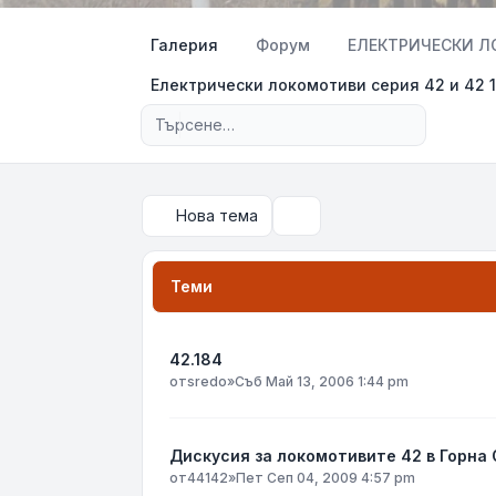
Галерия
Форум
ЕЛЕКТРИЧЕСКИ ЛОК
Електрически локомотиви серия 42 и 42 100
Разширено търсене
Нова тема
Търсене
Теми
42.184
от
sredo
»
Съб Май 13, 2006 1:44 pm
Дискусия за локомотивите 42 в Горна
от
44142
»
Пет Сеп 04, 2009 4:57 pm