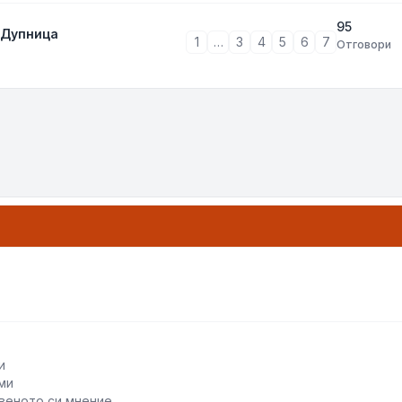
95
 Дупница
1
…
3
4
5
6
7
Отговори
тиране
и
ми
веното си мнение