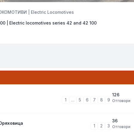
ОМОТИВИ | Electric Locomotives
 | Electric locomotives series 42 and 42 100
126
1
…
5
6
7
8
9
Отговори
36
 Оряховица
1
2
3
Отговори