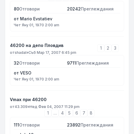
80
Отговори
20242
Преглеждания
от
Mario Evstatiev
Чет Яну 01, 1970 2:00 am
46200 на депо Пловдив
1
2
3
от
shadal
»
Съб Мар 17, 2007 6:45 pm
32
Отговори
9711
Преглеждания
от
VESO
Чет Яну 01, 1970 2:00 am
Vmax при 46200
от
43.309
»
Нед Фев 04, 2007 11:29 pm
1
…
4
5
6
7
8
111
Отговори
23892
Преглеждания