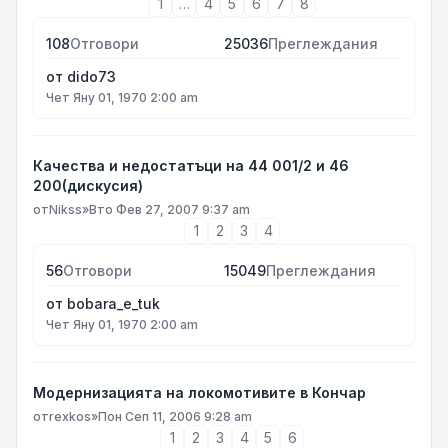
1
…
4
5
6
7
8
108
Отговори
25036
Преглеждания
от
dido73
Чет Яну 01, 1970 2:00 am
Качества и недостатъци на 44 001/2 и 46
200(дискусия)
от
Nikss
»
Вто Фев 27, 2007 9:37 am
1
2
3
4
56
Отговори
15049
Преглеждания
от
bobara_e_tuk
Чет Яну 01, 1970 2:00 am
Модернизацията на локомотивите в Кончар
от
rexkos
»
Пон Сеп 11, 2006 9:28 am
1
2
3
4
5
6