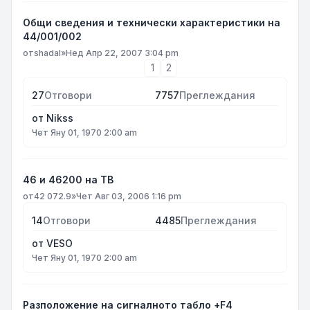
Общи сведения и технически характеристики на
44/001/002
от
shadal
»
Нед Апр 22, 2007 3:04 pm
1
2
27
Отговори
7757
Преглеждания
от
Nikss
Чет Яну 01, 1970 2:00 am
46 и 46200 на ТВ
от
42 072.9
»
Чет Авг 03, 2006 1:16 pm
14
Отговори
4485
Преглеждания
от
VESO
Чет Яну 01, 1970 2:00 am
Разположение на сигналното табло +F4