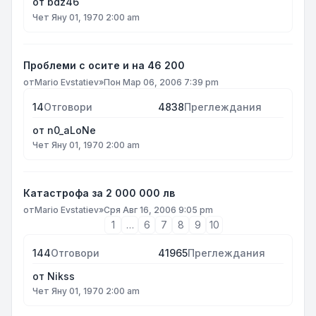
от
bdz46
Чет Яну 01, 1970 2:00 am
Проблеми с осите и на 46 200
от
Mario Evstatiev
»
Пон Мар 06, 2006 7:39 pm
14
Отговори
4838
Преглеждания
от
n0_aLoNe
Чет Яну 01, 1970 2:00 am
Катастрофа за 2 000 000 лв
от
Mario Evstatiev
»
Сря Авг 16, 2006 9:05 pm
1
…
6
7
8
9
10
144
Отговори
41965
Преглеждания
от
Nikss
Чет Яну 01, 1970 2:00 am