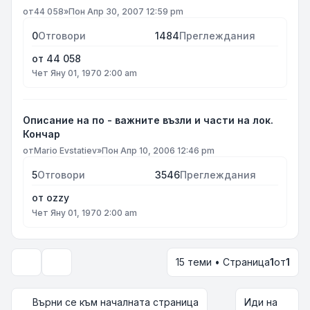
от
44 058
»
Пон Апр 30, 2007 12:59 pm
0
Отговори
1484
Преглеждания
от
44 058
Чет Яну 01, 1970 2:00 am
Описание на по - важните възли и части на лок.
Кончар
от
Mario Evstatiev
»
Пон Апр 10, 2006 12:46 pm
5
Отговори
3546
Преглеждания
от
ozzy
Чет Яну 01, 1970 2:00 am
15 теми • Страница
1
от
1
Опции за показване и сортиране
Върни се към началната страница
Иди на