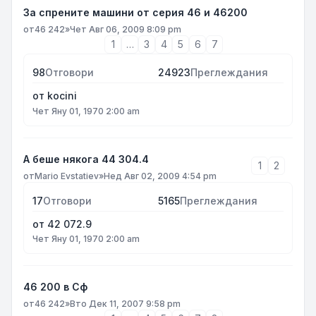
За спрените машини от серия 46 и 46200
от
46 242
»
Чет Авг 06, 2009 8:09 pm
1
…
3
4
5
6
7
98
Отговори
24923
Преглеждания
от
kocini
Чет Яну 01, 1970 2:00 am
А беше някога 44 304.4
1
2
от
Mario Evstatiev
»
Нед Авг 02, 2009 4:54 pm
17
Отговори
5165
Преглеждания
от
42 072.9
Чет Яну 01, 1970 2:00 am
46 200 в Сф
от
46 242
»
Вто Дек 11, 2007 9:58 pm