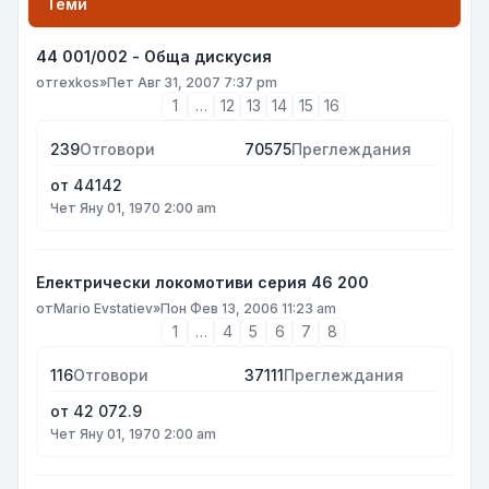
Теми
44 001/002 - Обща дискусия
от
rexkos
»
Пет Авг 31, 2007 7:37 pm
1
…
12
13
14
15
16
239
Отговори
70575
Преглеждания
от
44142
Чет Яну 01, 1970 2:00 am
Електрически локомотиви серия 46 200
от
Mario Evstatiev
»
Пон Фев 13, 2006 11:23 am
1
…
4
5
6
7
8
116
Отговори
37111
Преглеждания
от
42 072.9
Чет Яну 01, 1970 2:00 am