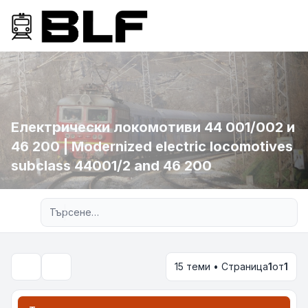
Електрически локомотиви 44 001/002 и
46 200 | Modernized electric locomotives
subclass 44001/2 and 46 200
Разширено търсене
15 теми • Страница
1
от
1
Търсене