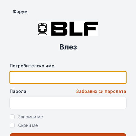
Форум
Влез
Потребителско име:
Парола:
Забравих си паролата
Show Password
Запомни ме
Скрий ме