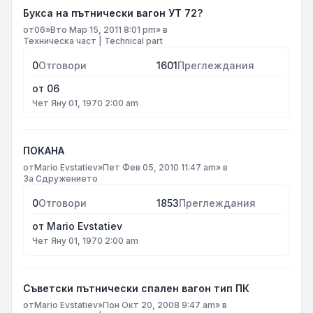
Букса на пътнически вагон УТ 72?
от
06
»
Вто Мар 15, 2011 8:01 pm
» в
Техническа част | Technical part
0
Отговори
1601
Преглеждания
от
06
Чет Яну 01, 1970 2:00 am
ПОКАНА
от
Mario Evstatiev
»
Пет Фев 05, 2010 11:47 am
» в
За Сдружението
0
Отговори
1853
Преглеждания
от
Mario Evstatiev
Чет Яну 01, 1970 2:00 am
Съветски пътнически спален вагон тип ПК
от
Mario Evstatiev
»
Пон Окт 20, 2008 9:47 am
» в