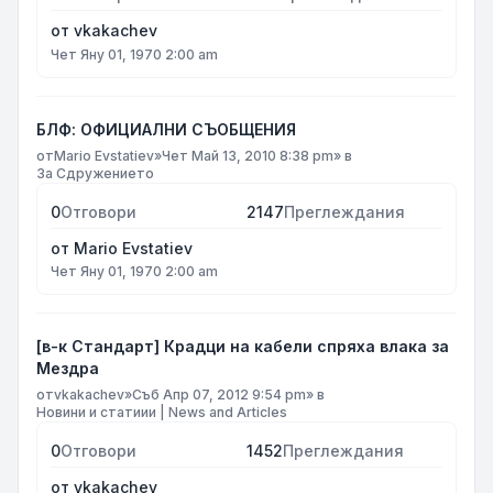
от
vkakachev
Чет Яну 01, 1970 2:00 am
БЛФ: ОФИЦИАЛНИ СЪОБЩЕНИЯ
от
Mario Evstatiev
»
Чет Май 13, 2010 8:38 pm
» в
За Сдружението
0
Отговори
2147
Преглеждания
от
Mario Evstatiev
Чет Яну 01, 1970 2:00 am
[в-к Стандарт] Крадци на кабели спряха влака за
Мездра
от
vkakachev
»
Съб Апр 07, 2012 9:54 pm
» в
Новини и статиии | News and Articles
0
Отговори
1452
Преглеждания
от
vkakachev