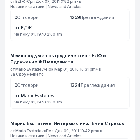
от
БДЖ
»
Сря Дек 07, 2011 3:52 pm
» в
Новини и статиии | News and Articles
0
Отговори
1259
Преглеждания
от
БДЖ
Чет Яну 01, 1970 2:00 am
Меморандум за сътрудничество - БЛФ и
Сдружение ЖП моделисти
от
Mario Evstatiev
»
Пон Мар 01, 2010 10:31 pm
» в
За Сдружението
0
Отговори
1324
Преглеждания
от
Mario Evstatiev
Чет Яну 01, 1970 2:00 am
Марио Евстатиев: Интервю с инж. Емил Стрезов
от
Mario Evstatiev
»
Пет Дек 09, 2011 10:42 pm
» в
Новини и статиии | News and Articles