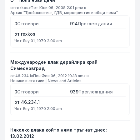
От 1 юли нови цени
от
rexkos
»
Пет Юни 06, 2008 2:01 pm
» в
Архив "Трейнспотинг, ГДВ, мероприятия и общи теми"
0
Отговори
914
Преглеждания
от
rexkos
Чет Яну 01, 1970 2:00 am
Международен влак дерайлира край
Симеоновград
от
46.234.1
»
Пон Фев 06, 2012 10:18 am
» в
Новини и статиии | News and Articles
0
Отговори
939
Преглеждания
от
46.234.1
Чет Яну 01, 1970 2:00 am
Няколко влака който няма тръгнат днес:
13.02.2012