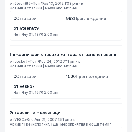
от
9teen8t9
»
Пон Фев 13, 2012 1:08 pm
» в
Новини и статиии | News and Articles
0
Отговори
993
Преглеждания
от
9teen8t9
Чет Яну 01, 1970 2:00 am
Пожарникари спасиха жп гара от изпепеляване
от
vesko7
»
Пет Фев 24, 2012 7:11 pm
» в
Новини и статиии | News and Articles
0
Отговори
1000
Преглеждания
от
vesko7
Чет Яну 01, 1970 2:00 am
Унгарските железници
от
VESO
»
Вто Авг 21, 2007 1:51 pm
» в
Архив "Трейнспотинг, ГДВ, мероприятия и общи теми"