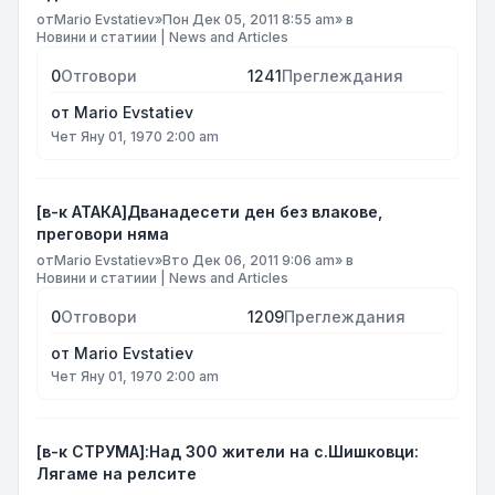
от
Mario Evstatiev
»
Пон Дек 05, 2011 8:55 am
» в
Новини и статиии | News and Articles
0
Отговори
1241
Преглеждания
от
Mario Evstatiev
Чет Яну 01, 1970 2:00 am
[в-к АТАКА]Дванадесети ден без влакове,
преговори няма
от
Mario Evstatiev
»
Вто Дек 06, 2011 9:06 am
» в
Новини и статиии | News and Articles
0
Отговори
1209
Преглеждания
от
Mario Evstatiev
Чет Яну 01, 1970 2:00 am
[в-к СТРУМА]:Над 300 жители на с.Шишковци:
Лягаме на релсите