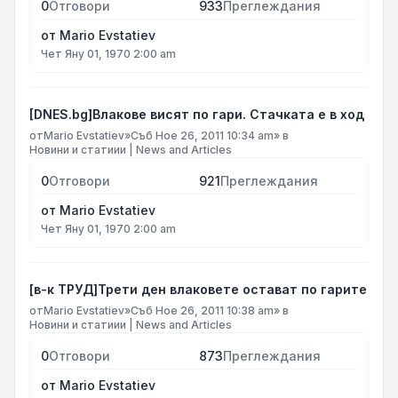
0
Отговори
933
Преглеждания
от
Mario Evstatiev
Чет Яну 01, 1970 2:00 am
[DNES.bg]Влакове висят по гари. Стачката е в ход
от
Mario Evstatiev
»
Съб Ное 26, 2011 10:34 am
» в
Новини и статиии | News and Articles
0
Отговори
921
Преглеждания
от
Mario Evstatiev
Чет Яну 01, 1970 2:00 am
[в-к ТРУД]Трети ден влаковете остават по гарите
от
Mario Evstatiev
»
Съб Ное 26, 2011 10:38 am
» в
Новини и статиии | News and Articles
0
Отговори
873
Преглеждания
от
Mario Evstatiev