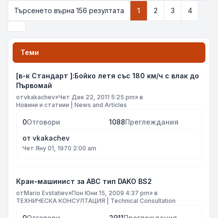
Търсенето върна 156 резултата
1
2
3
4
Следваща
Теми
[в-к Стандарт ]:Бойко летя със 180 км/ч с влак до
Първомай
от
vkakachev
»
Чет Дек 22, 2011 5:25 pm
» в
Новини и статиии | News and Articles
0
Отговори
1088
Преглеждания
от
vkakachev
Чет Яну 01, 1970 2:00 am
Кран-машинист за АВС тип DAKO BS2
от
Mario Evstatiev
»
Пон Юни 15, 2009 4:37 pm
» в
ТЕХНИЧЕСКА КОНСУЛТАЦИЯ | Technical Consultation
0
Отговори
2911
Преглеждания