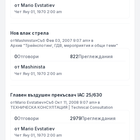
от
Mario Evstatiev
Чет Яну 01, 1970 2:00 am
Нов влак стрела
от
Mashinista
»
Съб Фев 03, 2007 9:07 am
» в
Архив "Трейнспотинг, ГДВ, мероприятия и общи теми"
0
Отговори
822
Преглеждания
от
Mashinista
Чет Яну 01, 1970 2:00 am
Главен въздушен прекъсвач IAC 25/630
от
Mario Evstatiev
»
Съб Окт 11, 2008 9:07 am
» в
ТЕХНИЧЕСКА КОНСУЛТАЦИЯ | Technical Consultation
0
Отговори
2979
Преглеждания
от
Mario Evstatiev
Чет Яну 01, 1970 2:00 am