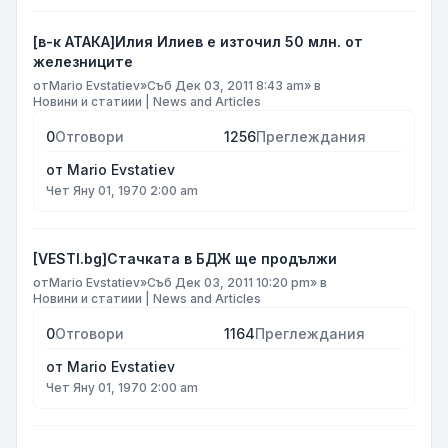
[в-к АТАКА]Илия Илиев е източил 50 млн. от
железниците
от
Mario Evstatiev
»
Съб Дек 03, 2011 8:43 am
» в
Новини и статиии | News and Articles
0
Отговори
1256
Преглеждания
от
Mario Evstatiev
Чет Яну 01, 1970 2:00 am
[VESTI.bg]Стачката в БДЖ ще продължи
от
Mario Evstatiev
»
Съб Дек 03, 2011 10:20 pm
» в
Новини и статиии | News and Articles
0
Отговори
1164
Преглеждания
от
Mario Evstatiev
Чет Яну 01, 1970 2:00 am