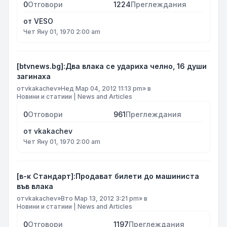
0
Отговори
1224
Преглеждания
от
VESO
Чет Яну 01, 1970 2:00 am
[btvnews.bg]:Два влака се удариха челно, 16 души
загинаха
от
vkakachev
»
Нед Мар 04, 2012 11:13 pm
» в
Новини и статиии | News and Articles
0
Отговори
961
Преглеждания
от
vkakachev
Чет Яну 01, 1970 2:00 am
[в-к Стандарт]:Продават билети до машиниста
във влака
от
vkakachev
»
Вто Мар 13, 2012 3:21 pm
» в
Новини и статиии | News and Articles
0
Отговори
1197
Преглеждания