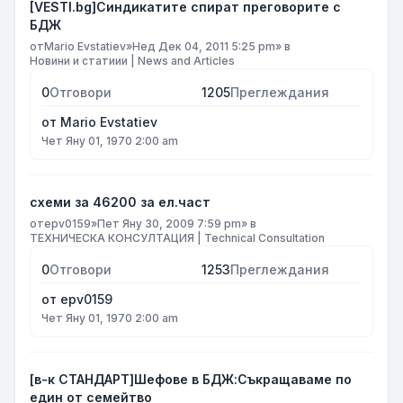
[VESTI.bg]Синдикатите спират преговорите с
БДЖ
от
Mario Evstatiev
»
Нед Дек 04, 2011 5:25 pm
» в
Новини и статиии | News and Articles
0
Отговори
1205
Преглеждания
от
Mario Evstatiev
Чет Яну 01, 1970 2:00 am
схеми за 46200 за ел.част
от
epv0159
»
Пет Яну 30, 2009 7:59 pm
» в
ТЕХНИЧЕСКА КОНСУЛТАЦИЯ | Technical Consultation
0
Отговори
1253
Преглеждания
от
epv0159
Чет Яну 01, 1970 2:00 am
[в-к СТАНДАРТ]Шефове в БДЖ:Съкращаваме по
един от семейтво