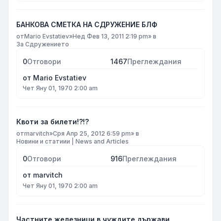
БАНКОВА СМЕТКА НА СДРУЖЕНИЕ БЛФ
от
Mario Evstatiev
»
Нед Фев 13, 2011 2:19 pm
» в
За Сдружението
0
Отговори
1467
Преглеждания
от
Mario Evstatiev
Чет Яну 01, 1970 2:00 am
Квоти за билети!?!?
от
marvitch
»
Сря Апр 25, 2012 6:59 pm
» в
Новини и статиии | News and Articles
0
Отговори
916
Преглеждания
от
marvitch
Чет Яну 01, 1970 2:00 am
Частните железници в чуждите държави