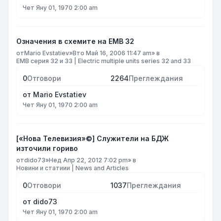
Чет Яну 01, 1970 2:00 am
Означения в схемите на ЕМВ 32
от
Mario Evstatiev
»
Вто Май 16, 2006 11:47 am
» в
ЕМВ серия 32 и 33 | Electric multiple units series 32 and 33
0
Отговори
2264
Преглеждания
от
Mario Evstatiev
Чет Яну 01, 1970 2:00 am
[«Нова Телевизия»©] Служители на БДЖ
източили гориво
от
dido73
»
Нед Апр 22, 2012 7:02 pm
» в
Новини и статиии | News and Articles
0
Отговори
1037
Преглеждания
от
dido73
Чет Яну 01, 1970 2:00 am