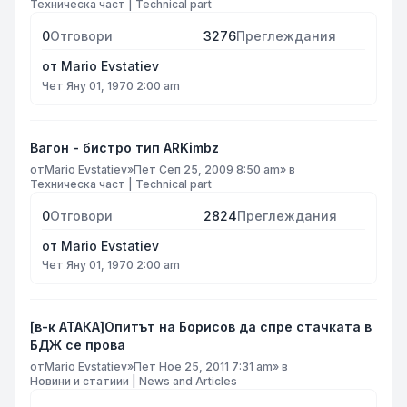
Техническа част | Technical part
0
Отговори
3276
Преглеждания
от
Mario Evstatiev
Чет Яну 01, 1970 2:00 am
Вагон - бистро тип ARKimbz
от
Mario Evstatiev
»
Пет Сеп 25, 2009 8:50 am
» в
Техническа част | Technical part
0
Отговори
2824
Преглеждания
от
Mario Evstatiev
Чет Яну 01, 1970 2:00 am
[в-к АТАКА]Опитът на Борисов да спре стачката в
БДЖ се прова
от
Mario Evstatiev
»
Пет Ное 25, 2011 7:31 am
» в
Новини и статиии | News and Articles