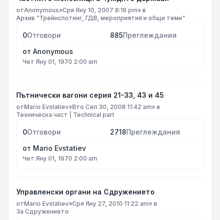
от
Anonymous
»
Сря Яну 10, 2007 8:16 pm
» в
Архив "Трейнспотинг, ГДВ, мероприятия и общи теми"
0
Отговори
885
Преглеждания
от
Anonymous
Чет Яну 01, 1970 2:00 am
Пътнически вагони серия 21-33, 43 и 45
от
Mario Evstatiev
»
Вто Сеп 30, 2008 11:42 am
» в
Техническа част | Technical part
0
Отговори
2718
Преглеждания
от
Mario Evstatiev
Чет Яну 01, 1970 2:00 am
Управленски органи на Сдружението
от
Mario Evstatiev
»
Сря Яну 27, 2010 11:22 am
» в
За Сдружението