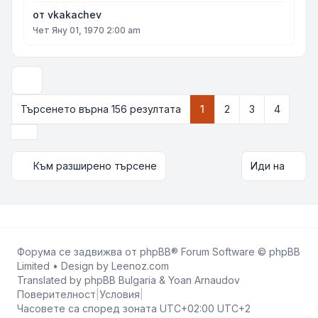
от
vkakachev
Чет Яну 01, 1970 2:00 am
Опции за показване и сортиране
Търсенето върна 156 резултата
1
2
3
4
Следваща
Към разширено търсене
Иди на
Форума се задвижва от
phpBB
® Forum Software © phpBB
Limited • Design by
Leenoz.com
Translated by
phpBB Bulgaria
&
Yoan Arnaudov
Поверителност
|
Условия
|
Часовете са според зоната UTC+02:00 UTC+2