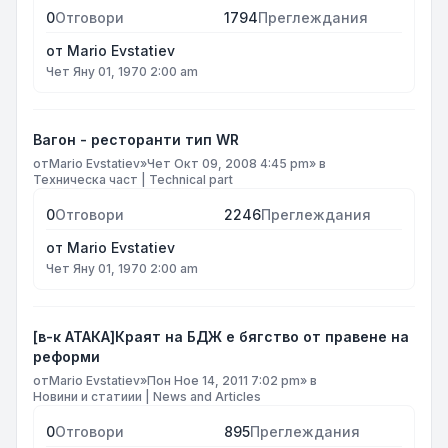
0
Отговори
1794
Преглеждания
от
Mario Evstatiev
Чет Яну 01, 1970 2:00 am
Вагон - ресторанти тип WR
от
Mario Evstatiev
»
Чет Окт 09, 2008 4:45 pm
» в
Техническа част | Technical part
0
Отговори
2246
Преглеждания
от
Mario Evstatiev
Чет Яну 01, 1970 2:00 am
[в-к АТАКА]Краят на БДЖ е бягство от правене на
реформи
от
Mario Evstatiev
»
Пон Ное 14, 2011 7:02 pm
» в
Новини и статиии | News and Articles
0
Отговори
895
Преглеждания