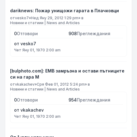
dariknews: Пожар унищожи гарата в Плачковци
от
vesko7
»
Нед Яну 29, 2012 1:29 pm
» в
Новини и статиии | News and Articles
0
Отговори
908
Преглеждания
от
vesko7
Чет Яну 01, 1970 2:00 am
[bulphoto.com]: ЕМВ замръзна и остави пътниците
си на гара М
от
vkakachev
»
Сря Фев 01, 2012 5:24 pm
» в
Новини и статиии | News and Articles
0
Отговори
954
Преглеждания
от
vkakachev
Чет Яну 01, 1970 2:00 am