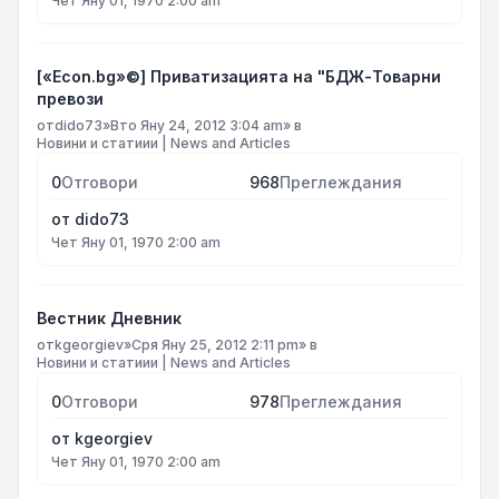
Чет Яну 01, 1970 2:00 am
[«Econ.bg»©] Приватизацията на "БДЖ-Товарни
превози
от
dido73
»
Вто Яну 24, 2012 3:04 am
» в
Новини и статиии | News and Articles
0
Отговори
968
Преглеждания
от
dido73
Чет Яну 01, 1970 2:00 am
Вестник Дневник
от
kgeorgiev
»
Сря Яну 25, 2012 2:11 pm
» в
Новини и статиии | News and Articles
0
Отговори
978
Преглеждания
от
kgeorgiev
Чет Яну 01, 1970 2:00 am