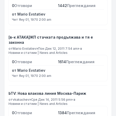
0
Отговори
1442
Преглеждания
от
Mario Evstatiev
Чет Яну 01, 1970 2:00 am
[в-к АТАКА]ЖП стачката продължава и тя е
законна
от
Mario Evstatiev
»
Пон Дек 12, 2011 7:54 am
» в
Новини и статиии | News and Articles
0
Отговори
1614
Преглеждания
от
Mario Evstatiev
Чет Яну 01, 1970 2:00 am
bTV: Нова влакова линия Москва-Париж
от
vkakachev
»
Сря Дек 14, 2011 5:56 pm
» в
Новини и статиии | News and Articles
0
Отговори
1384
Преглеждания