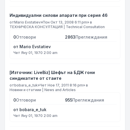
Индивидуални силови апарати при серия 46
от
Mario Evstatiev
»
Пон Окт 13, 2008 6:11 pm
» в
ТЕХНИЧЕСКА КОНСУЛТАЦИЯ | Technical Consultation
0
Отговори
2863
Преглеждания
от
Mario Evstatiev
Чет Яну 01, 1970 2:00 am
[Източник: LiveBiz] Шефът на БДЖ гони
синдикатите от стаите
от
bobara_e_tuk
»
Чет Ное 17, 2011 8:16 pm
» в
Новини и статиии | News and Articles
0
Отговори
955
Преглеждания
от
bobara_e_tuk
Чет Яну 01, 1970 2:00 am