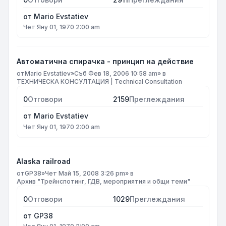
от
Mario Evstatiev
Чет Яну 01, 1970 2:00 am
Автоматична спирачка - принцип на действие
от
Mario Evstatiev
»
Съб Фев 18, 2006 10:58 am
» в
ТЕХНИЧЕСКА КОНСУЛТАЦИЯ | Technical Consultation
0
Отговори
2159
Преглеждания
от
Mario Evstatiev
Чет Яну 01, 1970 2:00 am
Alaska railroad
от
GP38
»
Чет Май 15, 2008 3:26 pm
» в
Архив "Трейнспотинг, ГДВ, мероприятия и общи теми"
0
Отговори
1029
Преглеждания
от
GP38