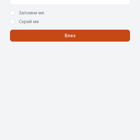
Show Password
Запомни ме
Скрий ме
Влез