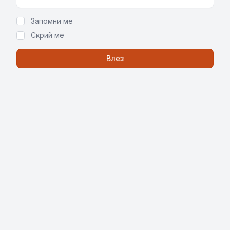
Show Password
Запомни ме
Скрий ме
Влез