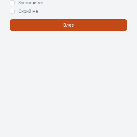
Запомни ме
Скрий ме
Влез